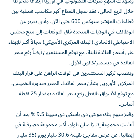
وشهدت ⁠أسهم شركات التكنولوجيا في أوروبا ارتفاعاً ملحوظاً
خلال الربع الحالي، فقد سجل القطاع أكبر مكاسب فصلية بين
قطاعات المؤشر ستوكس 600 حتى الآن. وأدى تقرير عن ​
الوظائف ‌في الولايات المتحدة فاق التوقعات إلى منح مجلس
الاحتياطي الاتحادي (البنك المركزي ‌الأمريكي) مجالاً أكبر للإبقاء
على أسعار الفائدة ثابتة، مع توقع المستثمرين أيضاً رفع سعر
الفائدة في ديسمبر/كانون الأول.
وينصب تركيز المستثمرين في الوقت الراهن ‌على قرار البنك
المركزي ‌الأوروبي بشأن سعر الفائدة، المقرر ⁠صدوره الخميس،
مع توقع الأسواق بالفعل رفع سعر ‌الفائدة بمقدار 25 نقطة
أساس.
وقفز سهم بنك مونتي دي باسكي دي سيينا 9.5 % بعد أن
أعلنت مجموعة إنتيزا ⁠سان باولو، أكبر مجموعة مصرفية في
إيطاليا، عن ​عرض مفاجئ بقيمة 30.6 مليار يورو (35 مليار