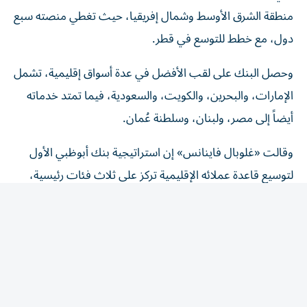
منطقة الشرق الأوسط وشمال إفريقيا، حيث تغطي منصته سبع
دول، مع خطط للتوسع في قطر.
وحصل البنك على لقب الأفضل في عدة أسواق إقليمية، تشمل
الإمارات، والبحرين، والكويت، والسعودية، فيما تمتد خدماته
أيضاً إلى مصر، ولبنان، وسلطنة عُمان.
وقالت «غلوبال فاينانس» إن استراتيجية بنك أبوظبي الأول
لتوسيع قاعدة عملائه الإقليمية تركز على ثلاث فئات رئيسية،
تشمل البنوك العالمية الحافظة للأصول، وصناديق الثروة
السيادية الإقليمية، ومديري الأصول في منطقة الشرق الأوسط
وشمال إفريقيا.
وأوضحت «غلوبال فاينانس» أن اختيار المؤسسات الفائزة جاء
بعد تقييم شامل شمل أبحاث السوق، وآراء الخبراء،