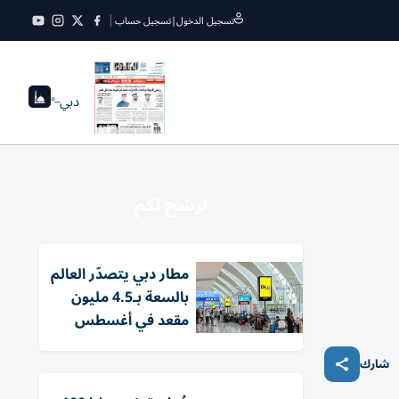
تسجيل الدخول
|
تسجيل حساب
دبي
--°
نرشح لكم
مطار دبي يتصدّر العالم
بالسعة بـ4.5 مليون
مقعد في أغسطس
شارك