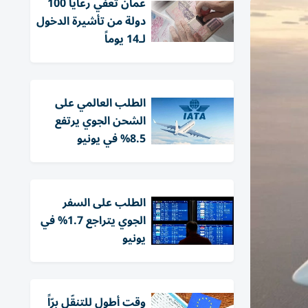
عُمان تعفي رعايا 100
دولة من تأشيرة الدخول
لـ14 يوماً
الطلب العالمي على
الشحن الجوي يرتفع
8.5% في يونيو
الطلب على السفر
الجوي يتراجع 1.7% في
يونيو
وقت أطول للتنقّل برّاً