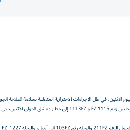
وم الاثنين، في ظل الإجراءات الاحترازية المتعلقة بسلامة الملاحة الجوي
وبحسب رصد «الخليج» لجداول تشغيل الناقلة، تم تعليق الرحلتين رقم 1115 FZ و 1113FZ إلى مطار دمشق الدولي الاث
وعلقت الناقلة رحلاتها إلى مطار