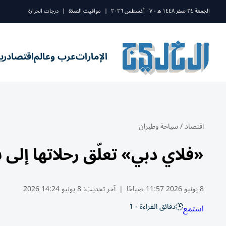
الجمعة ٢٤ صفر ١٤٤٨ ه - ٠٧ أغسطس ٢٠٢٦
|
مواقيت الصلاة
|
درجات الحرارة
الإمارات
عرب وعالم
اقتصاد
ري
اقتصاد
/
سياحة وطيران
«فلاي دبي» تعلّق رحلاتها إلى س
8 يونيو 2026 11:57 صباحًا
|
آخر تحديث:
8 يونيو 14:24 2026
دقائق القراءة - 1
استمع