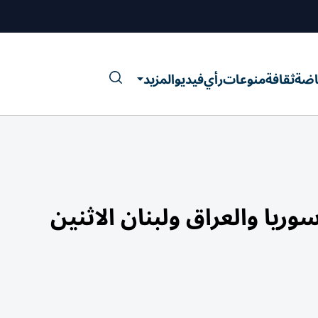
اضة
ثقافة
منوعات
رأي
فيديو
المزيد
وريا والعراق ولبنان الاثنين