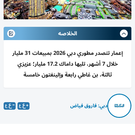
الخلاصه
إعمار تتصدر مطوري دبي 2026 بمبيعات 31 مليار
خلال 7 أشهر، تليها داماك 17.2 مليار؛ عزيزي
ثالثة، بن غاطي رابعة وإلينغتون خامسة
دبي: فاروق فياض
تصدرت شركتا «إعمار» و«داماك»، قائمة أفضل المطورين