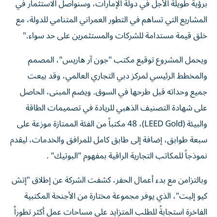
برؤية طويلة الأجل في دولة الإمارات، وسنواصل الاستثمار في
المشاريع التي تساهم في التطور العمراني المتنامي للدولة، مع
خلق قيمة مستدامة للشركات والمستثمرين على حد سواء."
ويحمل المشروع توقيع مكتب "جون آر هاريس"، المصمم
والمخطط الرئيسي لمركز دبي التجاري العالمي، وقد بيعت
جميع وحداته قبل طرحها في السوق. ويضم المبنى، الحاصل
على شهادة التصنيف الذهبي للريادة في تصميمات الطاقة
والبيئة (LEED Gold)، 48 مكتباً من الفئة الممتازة موزعة على
سبعة طوابق، إضافة إلى طابق كامل للمرافق والخدمات، ليقدم
نموذجاً للمكاتب التجارية الراقية بمفهوم "البوتيك" .
وبالتزامن مع بدء أعمال الحفر، كشفت الشركة عن إطلاق "إتش
كيو إليت"، الذي يوفر مجموعة مختارة من الأجنحة المكتبية
الفاخرة استجابةً للطلب المتزايد على مساحات عمل أكثر تطوراً