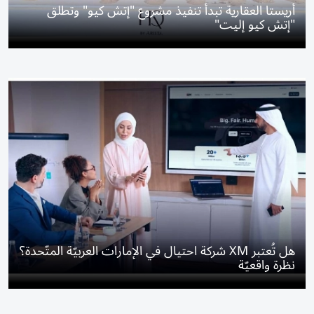
أريستا العقارية تبدأ تنفيذ مشروع "إتش كيو" وتطلق
"إتش كيو إليت"
هل تُعتبر XM شركة احتيال في الإمارات العربيّة المتّحدة؟
نظرة واقعيّة