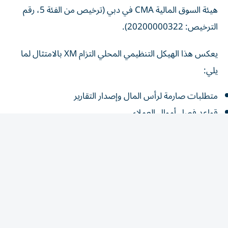
هيئة السوق المالية CMA في دبي (ترخيص من الفئة 5، رقم
الترخيص: 20200000322).
يعكس هذا الهيكل التنظيمي المحلي التزام XM بالامتثال لما
يلي:
متطلبات صارمة لرأس المال وإصدار التقارير
قواعد فصل أموال العملاء
معايير الإفصاح عن المخاطر والشفافية
إشراف تنظيمي مستمر
الخلاصة
مع أنّه لا يمكن لأي وسيط أن يُزيل مخاطر التداول تماماً، إلا أن
ما تجمعه XM من تنظيم إقليمي وسجلّ تشغيلي حافل
وسياسات لحماية العملاء يضعها بقوة ضمن فئة الوسطاء