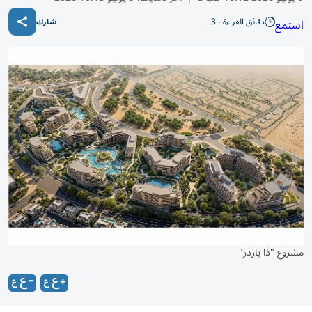
دقائق القراءة - 3
استمع
شارك
مشروع "ذا ياردز"