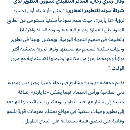
وقال
رمزي رحال، المدير التنفيذي لشؤون التطوير لدى
شركة بيوند للتطوير العقاري:
"يمثل «أرنشيا» أول تجسيد
لرؤية «ذا ياردز»، حيث يقدم نموذجاً سكنياً مستوحى من الطابع
المتوسطي للعمارة ويضع الرفاهية وجودة الحياة والارتباط
بالطبيعة في صميم التجربة اليومية. ويعكس نهجنا في تطوير
وجهات سكنية تنسجم مع محيطها وتوفر تجربة معيشية أكثر
توازناً وجودة ما يعزز من مكانتها وقيمتها الاستثمارية مع مرور
الوقت."
تضم محفظة «بيوند» مشاريع في نخلة جميرا وجزر دبي ومدينة
دبي الملاحية ورأس الخيمة، فيما يشكل «ذا ياردز» إضافة
جديدة إلى مشاريعها قيد التطوير، ويعكس استراتيجيتها الهادفة
إلى تطوير وجهات سكنية في مواقع تمتلك مقومات قوية للنمو
وقادرة على تحقيق قيمة مستدامة على المدى الطويل.