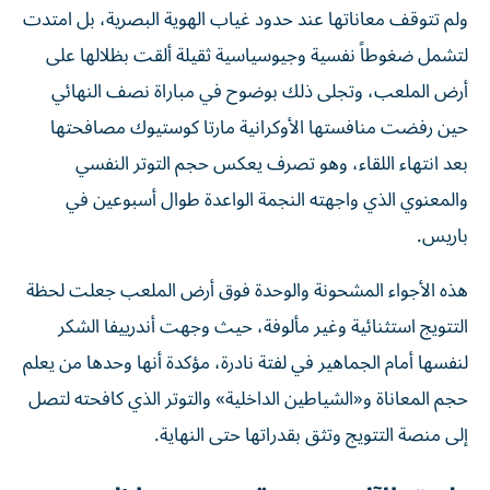
ولم تتوقف معاناتها عند حدود غياب الهوية البصرية، بل امتدت
لتشمل ضغوطاً نفسية وجيوسياسية ثقيلة ألقت بظلالها على
أرض الملعب، وتجلى ذلك بوضوح في مباراة نصف النهائي
حين رفضت منافستها الأوكرانية مارتا كوستيوك مصافحتها
بعد انتهاء اللقاء، وهو تصرف يعكس حجم التوتر النفسي
والمعنوي الذي واجهته النجمة الواعدة طوال أسبوعين في
باريس.
هذه الأجواء المشحونة والوحدة فوق أرض الملعب جعلت لحظة
التتويج استثنائية وغير مألوفة، حيث وجهت أندرييفا الشكر
لنفسها أمام الجماهير في لفتة نادرة، مؤكدة أنها وحدها من يعلم
حجم المعاناة و«الشياطين الداخلية» والتوتر الذي كافحته لتصل
إلى منصة التتويج وتثق بقدراتها حتى النهاية.