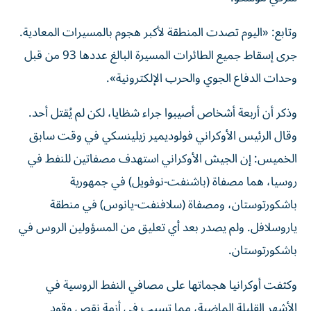
وتابع: «اليوم تصدت المنطقة لأكبر هجوم بالمسيرات المعادية.
جرى إسقاط جميع الطائرات ​المسيرة البالغ عددها 93 من قبل
وحدات ‌الدفاع الجوي والحرب الإلكترونية».
وذكر أن أربعة أشخاص أصيبوا جراء شظايا، لكن لم يُقتل أحد.
وقال الرئيس الأوكراني ⁠فولوديمير زيلينسكي في وقت سابق
الخميس: إن الجيش الأوكراني استهدف مصفاتين للنفط في
روسيا، هما مصفاة (باشنفت-نوفويل) ​في جمهورية
‌باشكورتوستان، ومصفاة (سلافنفت-يانوس) في منطقة
ياروسلافل. ولم يصدر بعد ‌أي تعليق من المسؤولين الروس في
باشكورتوستان.
وكثفت أوكرانيا هجماتها على مصافي النفط الروسية في
الأشهر القليلة الماضية، ‌مما تسبب في ‌أزمة نقص وقود