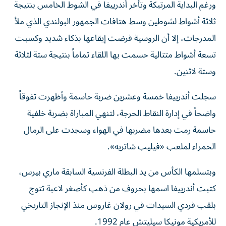
ورغم البداية المرتبكة وتأخر أندرييفا في الشوط الخامس بنتيجة
ثلاثة أشواط لشوطين وسط هتافات الجمهور البولندي الذي ملأ
المدرجات، إلا أن الروسية فرضت إيقاعها بذكاء شديد وكسبت
تسعة أشواط متتالية حسمت بها اللقاء تماماً بنتيجة ستة لثلاثة
وستة لاثنين.
سجلت أندرييفا خمسة وعشرين ضربة حاسمة وأظهرت تفوقاً
واضحاً في إدارة النقاط الحرجة، لتنهي المباراة بضربة خلفية
حاسمة رمت بعدها مضربها في الهواء وسجدت على الرمال
الحمراء لملعب «فيليب شاتريه».
وبتسلمها الكأس من يد البطلة الفرنسية السابقة ماري بيرس،
كتبت أندرييفا اسمها بحروف من ذهب كأصغر لاعبة تتوج
بلقب فردي السيدات في رولان غاروس منذ الإنجاز التاريخي
للأمريكية مونيكا سيليتش عام 1992.