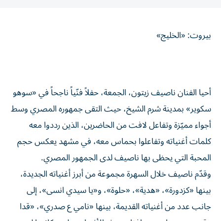
بيروت: «الخليج»
أحيا الفنان ناصيف زيتون، الجمعة، حفلاً فنّياً ناجحاً في «سوهو
سكوير» بمدينة شرم الشيخ، حيث التقى جمهوره المصري وسط
أجواء مميّزة وتفاعل لافت من الحاضرين، الذين رددوا معه
كلمات أغنياته وتفاعلوا بحماس معه، في مشهد يعكس حجم
المحبة التي يحظى بها ناصيف لدى الجمهور المصري.
وقدّم ناصيف خلال السهرة مجموعة من أبرز أغنياته الجديدة،
بينها «كزدورة»، «هدية»، «حلوة»، و«يا سيدي انسى»، إلى
جانب عدد من أغنياته القديمة، بينها «نامي ع صدري»، «قدا
وقدود» و«بربك». وحافظت هذه الأغنيات على مكانتها لدى