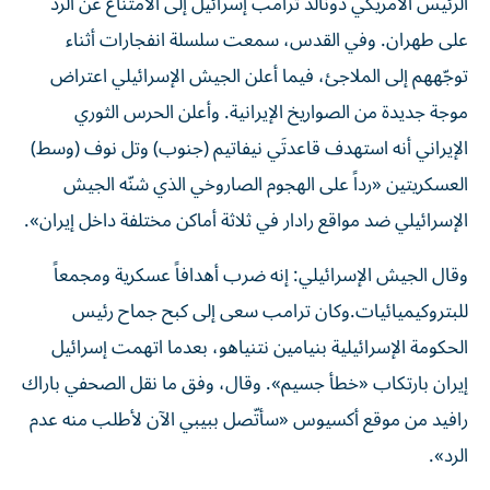
الرئيس الأمريكي دونالد ترامب إسرائيل إلى الامتناع عن الردّ
على طهران. وفي القدس، سمعت سلسلة انفجارات أثناء
توجّههم إلى الملاجئ، فيما أعلن الجيش الإسرائيلي اعتراض
موجة جديدة من الصواريخ الإيرانية. وأعلن الحرس الثوري
الإيراني أنه استهدف قاعدتَي نيفاتيم (جنوب) وتل نوف (وسط)
العسكريتين «رداً على الهجوم الصاروخي الذي شنّه الجيش
الإسرائيلي ضد مواقع رادار في ثلاثة أماكن مختلفة داخل إيران».
وقال الجيش الإسرائيلي: إنه ضرب أهدافاً عسكرية ومجمعاً
للبتروكيميائيات.وكان ترامب سعى إلى كبح جماح رئيس
الحكومة الإسرائيلية بنيامين نتنياهو، بعدما اتهمت إسرائيل
إيران بارتكاب «خطأ جسيم». وقال، وفق ما نقل الصحفي باراك
رافيد من موقع أكسيوس «سأتّصل ببيبي الآن لأطلب منه عدم
الرد».