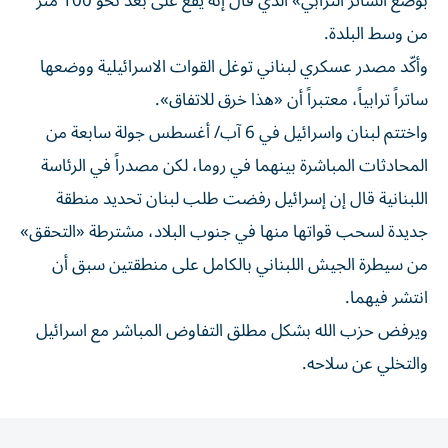
بوضع الساتر الترابي» الذي قال إنه يقع على بعد نحو 100 متر
من وسط البلدة.
وأكّد مصدر عسكري لبناني توغل القوات الاسرائيلية ووضعها
ساتراً ترابياً، معتبراً أن «هذا خرق للاتفاق».
واختتم لبنان واسرائيل في 6 آب/ أغسطس جولة سابعة من
المحادثات المباشرة بينهما في روما، لكن مصدراً في الرئاسة
اللبنانية قال إن إسرائيل رفضت طلب لبنان تحديد منطقة
جديدة لسحب قواتها منها في جنوب البلاد، مشترطة «التحقق»
من سيطرة الجيش اللبناني بالكامل على منطقتين سبق أن
انتشر فيهما.
ويرفض حزب الله بشكل مطلق التفاوض المباشر مع اسرائيل
والتخلي عن سلاحه.