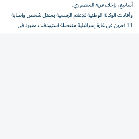
وأفادت الوكالة الوطنية للإعلام الرسمية بمقتل شخص وإصابة
11 آخرين في غارة إسرائيلية منفصلة استهدفت مقبرة في
جنوب لبنان.
وتقع المنصوري على بعد نحو تسعة كيلومترات جنوب مدينة
صور، ونحو عشرة كيلومترات شمال الحدود مع إسرائيل،
وتعرضت خلال الأسابيع الأخيرة لغارات إسرائيلية وقصف
مدفعي مرات عدة، رغم سريان وقف إطلاق النار بين إسرائيل
وحزب الله منذ يونيو/حزيران.
وكانت بلدية المنصوري أبلغت السكان في 22 يونيو بإمكان
العودة إلى القرية، لكنها طلبت منهم تجنب الجزء الواقع ضمن
ما تسميه إسرائيل «المنطقة الأمنية» في جنوب لبنان.
وتشير «المنطقة الأمنية» إلى شريط يمتد لنحو عشرة كيلومترات
داخل جنوب لبنان تحتله القوات الإسرائيلية وتنفذ فيه عمليات