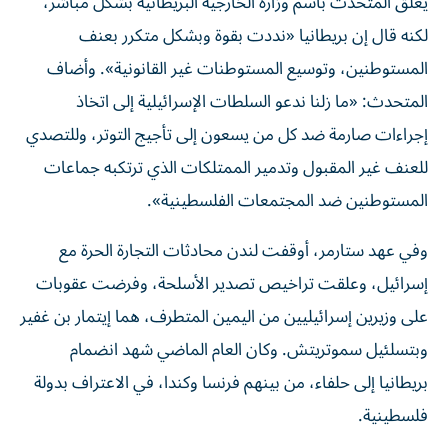
يعلق المتحدث باسم وزارة الخارجية البريطانية بشكل مباشر،
لكنه قال إن بريطانيا «نددت بقوة وبشكل متكرر بعنف
المستوطنين، وتوسيع المستوطنات غير القانونية». وأضاف
المتحدث: «ما زلنا ندعو السلطات الإسرائيلية إلى اتخاذ
إجراءات صارمة ضد كل من يسعون إلى تأجيج التوتر، وللتصدي
للعنف غير المقبول وتدمير الممتلكات الذي ترتكبه جماعات
المستوطنين ضد المجتمعات الفلسطينية».
وفي عهد ستارمر، أوقفت لندن محادثات التجارة الحرة مع
إسرائيل، وعلقت تراخيص تصدير الأسلحة، وفرضت عقوبات
على وزيرين إسرائيليين من اليمين المتطرف، هما إيتمار بن غفير
وبتسلئيل سموتريتش. وكان العام الماضي شهد انضمام
بريطانيا إلى حلفاء، من بينهم فرنسا وكندا، في الاعتراف بدولة
فلسطينية.