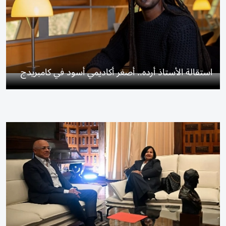
استقالة الأستاذ أرده.. أصغر أكاديمي أسود في كامبريدج