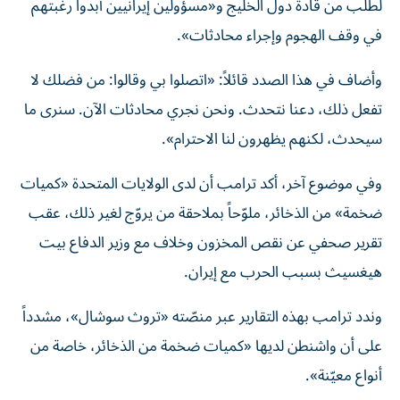
لطلب من قادة دول الخليج و«مسؤولين إيرانيين أبدوا رغبتهم
في وقف الهجوم وإجراء محادثات».
وأضاف في هذا الصدد قائلاً: «اتصلوا بي وقالوا: من فضلك لا
تفعل ذلك، دعنا نتحدث. ونحن نجري محادثات الآن. سنرى ما
سيحدث، لكنهم يظهرون لنا الاحترام».
وفي موضوع آخر، أكد ترامب أن لدى الولايات المتحدة «كميات
ضخمة» من الذخائر، ملوّحاً بملاحقة من يروّج لغير ذلك، عقب
تقرير صحفي عن نقص المخزون وخلاف مع وزير الدفاع بيت
هيغسيث بسبب الحرب مع إيران.
وندد ترامب بهذه التقارير عبر منصّته «تروث سوشال»، مشدداً
على أن واشنطن لديها «كميات ضخمة من الذخائر، خاصة من
أنواع معيّنة».