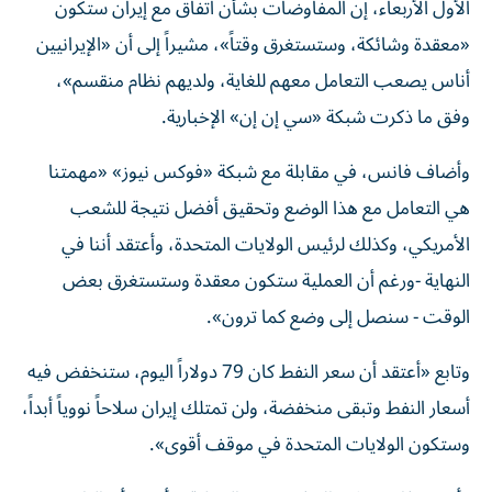
الأول الأربعاء، إن المفاوضات بشأن اتفاق مع إيران ستكون
«معقدة وشائكة، وستستغرق وقتاً»، مشيراً إلى أن «الإيرانيين
أناس يصعب التعامل معهم للغاية، ولديهم نظام منقسم»،
وفق ما ذكرت شبكة «سي إن إن» الإخبارية.
وأضاف فانس، في مقابلة مع شبكة «فوكس نيوز» «مهمتنا
هي التعامل مع هذا الوضع وتحقيق أفضل نتيجة للشعب
الأمريكي، وكذلك لرئيس الولايات المتحدة، وأعتقد أننا في
النهاية -ورغم أن العملية ستكون معقدة وستستغرق بعض
الوقت - سنصل إلى وضع كما ترون».
وتابع «أعتقد أن سعر النفط كان 79 دولاراً اليوم، ستنخفض فيه
أسعار النفط وتبقى منخفضة، ولن تمتلك إيران سلاحاً نووياً أبداً،
وستكون الولايات المتحدة في موقف أقوى».