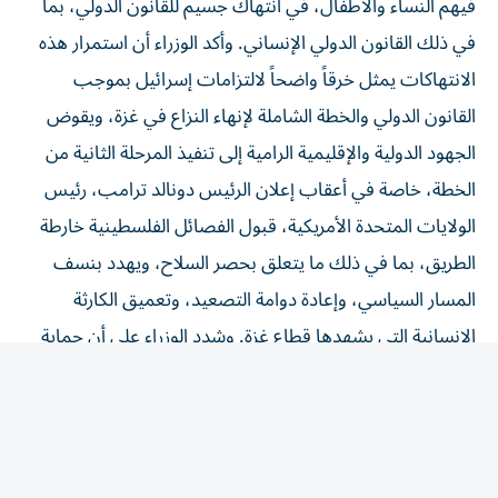
في ذلك القانون الدولي الإنساني. وأكد الوزراء أن استمرار هذه
الانتهاكات يمثل خرقاً واضحاً لالتزامات إسرائيل بموجب
القانون الدولي والخطة الشاملة لإنهاء النزاع في غزة، ويقوض
الجهود الدولية والإقليمية الرامية إلى تنفيذ المرحلة الثانية من
الخطة، خاصة في أعقاب إعلان الرئيس دونالد ترامب، رئيس
الولايات المتحدة الأمريكية، قبول الفصائل الفلسطينية خارطة
الطريق، بما في ذلك ما يتعلق بحصر السلاح، ويهدد بنسف
المسار السياسي، وإعادة دوامة التصعيد، وتعميق الكارثة
الإنسانية التي يشهدها قطاع غزة. وشدد الوزراء على أن حماية
المدنيين، وصون المرافق الطبية والعاملين في القطاعين
الصحي والإنساني، وضمان وصول المساعدات الإنسانية
والإمدادات الطبية والإغاثية إلى جميع أنحاء قطاع غزة بصورة
فورية وآمنة ودون عوائق، تمثل التزامات قانونية لا يجوز الإخلال