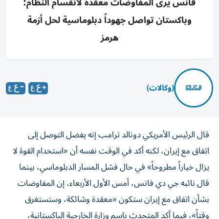
فانس يرى المفاوضات معقدة لانقسام النظام؛
وباكستان تواصل جهوداً دبلوماسية لحل أزمة
هرمز
(وكالات)
قال الرئيس الأمريكي دونالد ترامب إنه يفضل التوصل إلى
اتفاق مع إيران، لكنه أكد في الوقت نفسه أن «استخدام القوة لا
يزال خياراً مطروحاً» في حال فشل المسار الدبلوماسي، بينما
قال نائبه جي دي فانس، أمس الأول الأربعاء، إن المفاوضات
بشأن اتفاق مع إيران ستكون «معقدة وشائكة، وستستغرق
وقتاً»، فيما أكد المتحدث باسم وزارة الخارجية الباكستانية،