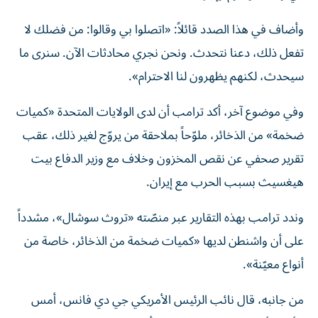
وأضاف في هذا الصدد قائلاً: «اتصلوا بي وقالوا: من فضلك لا
تفعل ذلك، دعنا نتحدث. ونحن نجري محادثات الآن. سنرى ما
سيحدث، لكنهم يظهرون لنا الاحترام».
وفي موضوع آخر، أكد ترامب أن لدى الولايات المتحدة «كميات
ضخمة» من الذخائر، ملوّحاً بملاحقة من يروّج لغير ذلك، عقب
تقرير صحفي عن نقص المخزون وخلاف مع وزير الدفاع بيت
هيغسيث بسبب الحرب مع إيران.
وندد ترامب بهذه التقارير عبر منصّته «تروث سوشال»، مشدداً
على أن واشنطن لديها «كميات ضخمة من الذخائر، خاصة من
أنواع معيّنة».
من جانبه، قال نائب الرئيس الأمريكي جي دي فانس، أمس