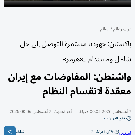
عرب وعالم
/
العالم
باكستان: جهودنا مستمرة للتوصل إلى حل
شامل ومستدام لـ«هرمز»
واشنطن: المفاوضات مع إيران
معقدة لانقسام النظام
7 أغسطس 2026 00:05 صباحًا
|
آخر تحديث:
7 أغسطس 00:06 2026
دقائق القراءة - 2
دقائق القراءة - 2
استمع
شارك