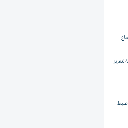
طاع
لتعزيز
ة أكبر على ضبط