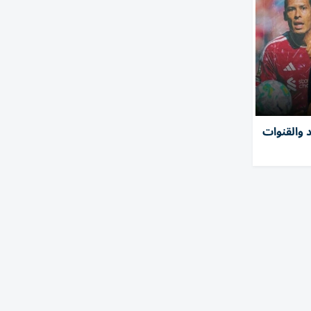
د والقنوات