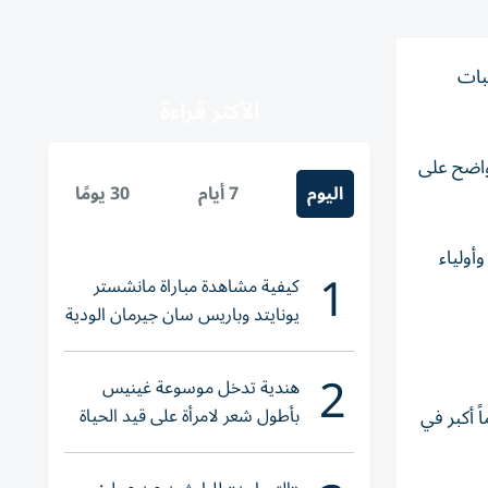
ت والتسريبات
الأكثر قراءة
واضح على
اليوم
7 أيام
30 يومًا
ن وأولياء
1
كيفية مشاهدة مباراة مانشستر
يونايتد وباريس سان جيرمان الودية
والقنوات الناقلة
2
هندية تدخل موسوعة غينيس
بأطول شعر لامرأة على قيد الحياة
ً أكبر في