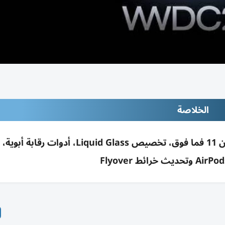
الخلاصة
أبل تكشف iOS 27 في WWDC 2026: دعم آيفون 11 فما فوق، تخصيص Liquid Glass، أدوات 