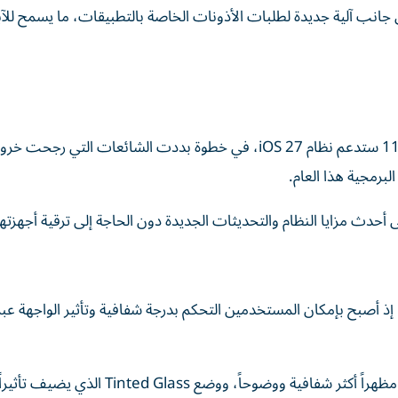
انب آلية جديدة لطلبات الأذونات الخاصة بالتطبيقات، ما يسمح للآب
أكدت الشركة أن جميع هواتف آيفون بدءاً من سلسلة آيفون 11 ستدعم نظام iOS 27، في خطوة بددت الشائعات التي
برمجية هذا العام.
تعرضت أبل أداة جديدة لتخصيص واجهة Liquid Glass، إذ أصبح بإمكان المستخدمين التحكم بدرجة شفافية وتأثير الواج
وسمح هذا الخيار بالتنقل بين وضع Ultra Clear الذي يمنح مظهراً أكثر شفافية ووضوحاً، ووض