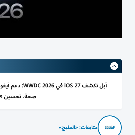
صحة، تحسين AirPods وتحديث خرائط Flyover
متابعات: «الخليج»