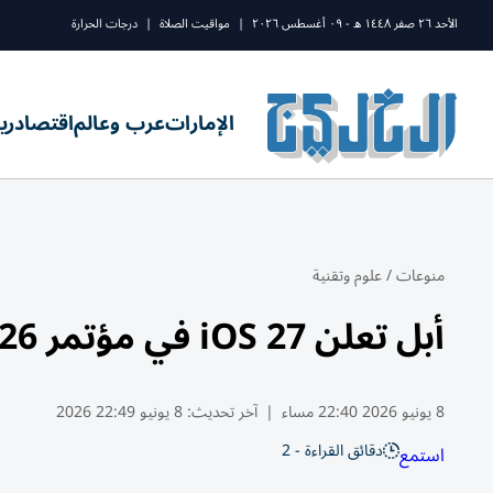
الأحد ٢٦ صفر ١٤٤٨ ه - ٠٩ أغسطس ٢٠٢٦
|
مواقيت الصلاة
|
درجات الحرارة
الإمارات
عرب وعالم
اقتصاد
ري
منوعات
/
علوم وتقنية
أبل تعلن iOS 27 في مؤتمر WWDC 2026.. يدعم تلك الأجهزة
8 يونيو 2026 22:40 مساء
|
آخر تحديث:
8 يونيو 22:49 2026
دقائق القراءة - 2
استمع