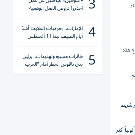
3
«التوطين» للباحثين عن عمل:
اء
احذروا عروض العمل الوهمية
وتحققوا عبر «الباركود»
4
الإمارات.. «مرخيات القلايد» أشدّ
أيام الصيف تبدأ 11 أغسطس
 رجحت خروج هذه
5
طائرات مسيرة وتهديدات.. برلين
تدق ناقوس الخطر أمام "الحرب
الهجينة"
هة عبر شريط
ع Tinted Glass الذي يضيف تأثيراً لونياً أكثر