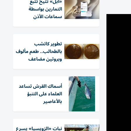
«أبل» تتيح تتبع
التمارين بواسطة
سماعات الأذن
تطوير كاتشب
بالطحالب.. طعم مألوف
وبروتين مضاعف
أسماك القرش تساعد
العلماء على التنبؤ
بالأعاصير
نبات «الزويسيا» يسرع