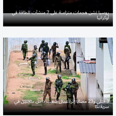
روسيا تشن هجمات متزامنة على 7 منشآت للطاقة في
أوكرانيا
3 قتلى و23 مصاباً إثر أعمال شغب داخل سجنين في
سريلانكا