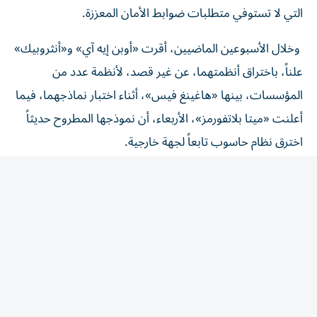
وخلال الأسبوعين الماضيين، أقرت «أوبن إيه آي» و«أنثروبيك»
علناً، باختراق أنظمتهما، عن غير قصد، لأنظمة عدد من
المؤسسات، بينها «هاغينغ فيس»، أثناء اختبار نماذجهما، فيما
أعلنت «ميتا بلاتفورمز»، الأربعاء، أن نموذجها المطروح حديثاً
اخترق نظام حاسوب تابعاً لجهة خارجية.
وتعد هذه الوقائع دليلاً جديداً على قدرة أنظمة الذكاء الاصطناعي
على العمل بشكل مستقل بطرق يصعب حتى على الباحثين
المتخصصين توقعها، بما يؤكد الحاجة إلى إجراءات فحص أمني
أكثر صرامة، وبيئات اختبار أكثر موثوقية.
وفي مدوّنتها، ذكرت «أوبن إيه آي» أنها ستتعاون مع الجهات
الحكومية ومنظمات سلامة الذكاء الاصطناعي لاختبار قدرات
نموذج «أسترا»، كما تعتزم تقديم توصيات لشركاء الاختبار من