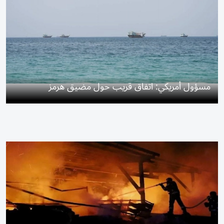
مسؤول أمريكي: اتفاق قريب حول مضيق هرمز