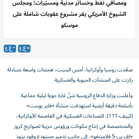
ومصافي نفط وخسائر مدنية ومسيّرات؛ ومجلس
الشيوخ الأمريكي يقر مشروع عقوبات شاملة على
موسكو
صعّدت روسيا وأوكرانيا، أمس السبت، هجمات واسعة متبادلة
ركزت على المنشآت الحيوية والعسكرية.
وأعلنت وزارة الدفاع الروسية شنّ غارة جوية ليلية جماعية
بأسلحة دقيقة أرضية استهدفت منشأة «فاير بوينت»
(كييف-111)، للصناعات العسكرية في العاصمة الأوكرانية،
والمتخصصة في إنتاج مكونات ورؤوس حربية لصواريخ كروز
«إف بي-5 فلامينغو»، إلى جانب تدمير مستودع وقود يزود