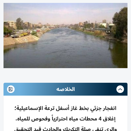
الخلاصه
انفجار جزئي بخط غاز أسفل ترعة الإسماعيلية؛
إغلاق 4 محطات مياه احترازياً وفحوص للمياه،
والري تنفي صلة التكريك والحادث قيد التحقيق