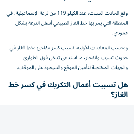
وقع الحادث السبت، عند الكيلو 119 من ترعة الإسماعيلية، في
المنطقة التي يمر بها خط الغاز الطبيعي أسفل الترعة بشكل
عمودي.
وبحسب المعاينات الأولية، تسبب كسر مفاجئ بخط الغاز في
حدوث تسرب وانفجار، ما استدعى تدخل فرق الطوارئ
والجهات المختصة لتأمين الموقع والسيطرة على الموقف.
هل تسببت أعمال التكريك في كسر خط
الغاز؟
وحسمت وزارة الموارد المائية والري الجدل بشأن ارتباط الحادث
بأعمال التكريك الجارية في ترعة الإسماعيلية، مؤكدة أن أعمال
التكريك لم تبدأ في المنطقة التي وقع بها الحادث، ولم تصل إلى