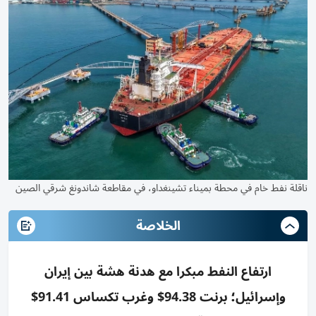
ناقلة نفط خام في محطة بميناء تشينغداو، في مقاطعة شاندونغ شرقي الصين
الخلاصة
ارتفاع النفط مبكرا مع هدنة هشة بين إيران
وإسرائيل؛ برنت 94.38$ وغرب تكساس 91.41$