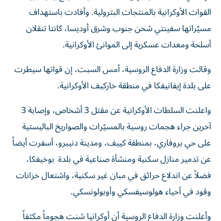
القوات الأوكرانية بالمنتجات البترولية. وأفادت باستهداف
مسيّراتها سفينتي شحن جنوب وشرق أوديسا، كانتا تنقلان
أسلحة ومعدات عسكرية إلى الموانئ الأوكرانية.
و​قالت وزارة ‌الدفاع ‌الروسية، أمس السبت، ‌إن قواتها سيطرت
على بلدة إيفانيفكا ​في منطقة ‌خاركيف الأوكرانية.
واعلنت السلطات الأوكرانية عن مقتل 3 أشخاص، وإصابة 3
آخرين جراء هجمات روسية بالمسيّرات والصواريخ الباليستية
على حي بروفاري، بمنطقة كييف، ومدينة دنيبرو، أسفرت أيضاً
عن تدمير منازل سكنية ومنشأة صناعية في بلدة بوخيفكا،
فضلاً عن اندلاع حرائق في مبان غير سكنية، واشتعال خزانات
وقود في أحياء هولوسيفسكي وأوبولونسكي.
وأعلنت وزارة الدفاع الروسية أن أوكرانيا شنت هجوماً مكثفاً