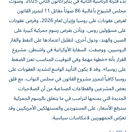
بدء فترته الرئاسية الثانية في يناير/كانون الثاني 2025. وصوّت
مجلس الشيوخ بأغالبية 86 صوتاً مقابل 11 لتمرير القانون
‌لفرض عقوبات على روسيا وإيران لعام 2026، وفرض عقوبات
على مسؤولين روس، ويأذن بفرض رسوم جمركية كبيرة على
الصين والهند، ودول أخرى، لتقليل اعتمادها على النفط والغاز
الروسيين. ووصفت السفارة الأوكرانية في واشنطن، مشروع
القرار بأنه «خطوة مهمة وفي التوقيت المناسب تعزز الضغط
على روسيا». وقد لا يكون التأييد الواسع لتشديد العقوبات على
روسيا كافياً لتمرير مشروع القانون في مجلس النواب، مع قلق
بعض المشرعين والقطاعات الصناعية من أن الصلاحيات
الجديدة التي يمنحها لترامب في ما يتعلق بالرسوم الجمركية
سترفع الأسعار، على المستوردين والمستهلكين الأمريكيين وقد
تعرّض الجمهوريين لانتكاسات سياسية.