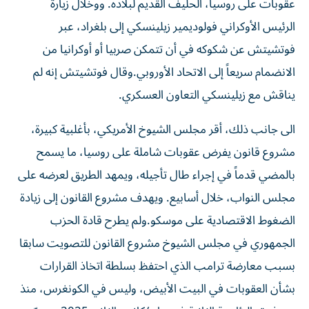
عقوبات على روسيا، الحليف القديم لبلاده. ووخلال زيارة
الرئيس الأوكراني فولوديمير ​زيلينسكي إلى بلغراد، عبر
فوتشيتش عن شكوكه في أن تتمكن صربيا أو أوكرانيا ‌من
الانضمام سريعاً إلى الاتحاد الأوروبي.وقال فوتشيتش إنه لم
يناقش مع زيلينسكي التعاون العسكري.
الى جانب ذلك، أقر مجلس الشيوخ الأمريكي، بأغلبية كبيرة،
مشروع قانون يفرض عقوبات شاملة على روسيا، ما يسمح
بالمضي قدماً في إجراء طال تأجيله، ويمهد الطريق لعرضه على
مجلس النواب، خلال أسابيع. ويهدف مشروع القانون إلى زيادة
الضغوط الاقتصادية ​على موسكو.ولم يطرح قادة الحزب
الجمهوري في مجلس الشيوخ مشروع القانون للتصويت سابقا
بسبب معارضة ترامب الذي احتفظ بسلطة اتخاذ القرارات
بشأن العقوبات في البيت الأبيض، وليس في الكونغرس، منذ