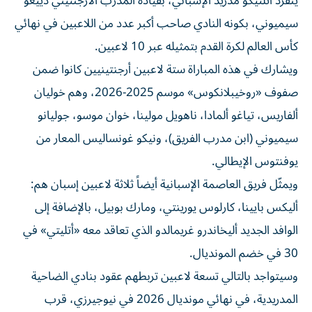
سيميوني، بكونه النادي صاحب أكبر عدد من اللاعبين في نهائي
كأس العالم لكرة القدم بتمثيله عبر 10 لاعبين.
ويشارك في هذه المباراة ستة لاعبين أرجنتينيين كانوا ضمن
صفوف «روخيبلانكوس» موسم 2025-2026، وهم خوليان
ألفاريس، تياغو ألمادا، ناهويل مولينا، خوان موسو، جوليانو
سيميوني (ابن مدرب الفريق)، ونيكو غونساليس المعار من
يوفنتوس الإيطالي.
ويمثّل فريق العاصمة الإسبانية أيضاً ثلاثة لاعبين إسبان هم:
أليكس بايينا، كارلوس يورينتي، ومارك بوبيل، بالإضافة إلى
الوافد الجديد أليخاندرو غريمالدو الذي تعاقد معه «أتليتي» في
30 في خضم المونديال.
وسيتواجد بالتالي تسعة لاعبين تربطهم عقود بنادي الضاحية
المدريدية، في نهائي مونديال 2026 في نيوجيرزي، قرب
نيويورك، مع إضافة لاعب عاشر غريمالدو الذي لم يخض بعد أي