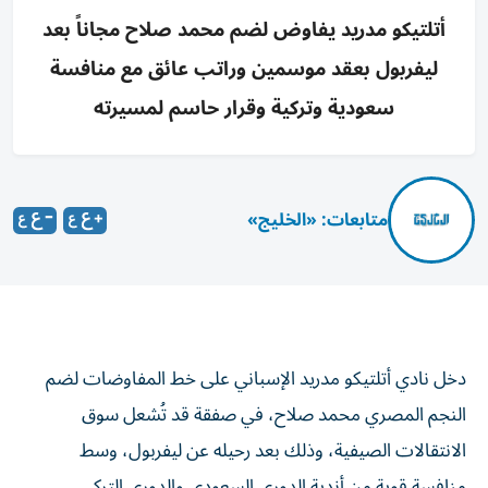
أتلتيكو مدريد يفاوض لضم محمد صلاح مجاناً بعد
ليفربول بعقد موسمين وراتب عائق مع منافسة
سعودية وتركية وقرار حاسم لمسيرته
متابعات: «الخليج»
دخل نادي أتلتيكو مدريد الإسباني على خط المفاوضات لضم
النجم المصري محمد صلاح، في صفقة قد تُشعل سوق
الانتقالات الصيفية، وذلك بعد رحيله عن ليفربول، وسط
منافسة قوية من أندية الدوري السعودي والدوري التركي