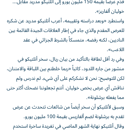
قدّم عرضاً بقيمة 150 مليون يورو إلى أتلتيكو مدريد مقابل...
خوليان ألفاريز».
واستطرد «وبعد دراسته وتقييمه، أعرب أتلتيكو مدريد عن شكره
للعرض المقدم والذي جاء في إطار العلاقات الجيدة القائمة بين
الناديين، لكنه رفضه، متمسكاً بالشرط الجزائي في عقد
اللاعب».
وفي رد أقل لطافة بالتأكيد من بيان ريال، سخر أتلتيكو في
منشور من جاره اللدود، كاتباً «ربما خلطتم بين اللباقة والامتنان،
لكن للتوضيح: نحن لا نشكركم على أي شيء. لم ندرس ولم
نناقش أي عرض يخص خوليان. أنتم تجعلوننا نضحك أكثر حتى
مما يفعله برشلونة».
وسبق لأتلتيكو أن سخر أيضاً من شائعات تتحدث عن عرض
تقدم به برشلونة لضم ألفاريس بقيمة 100 مليون يورو.
وقال أتلتيكو نهاية الشهر الماضي في تغريدة ساخرة استخدم