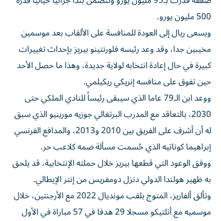
صفقة قدرت بـ95 مليون يورو وتتضمن بنداً جزائيا خيالياً قدره
500 مليون يورو.
ويسعى ريال إلى العودة للمنافسة على الألقاب بعد موسمين
مخيبين جدا، وقد وعد رئيسه فلورنتينو بيريز بإحداث تغييرات
كبيرة في حال إعادة انتخابه لولاية جديدة، وهذا ما حصل الأحد
حين تفوق على منافسه إنريكي ريكيلمي.
ووعد ابن الـ79 عاما الذي سيبقى رئيساً للنادي الملكي حتى
2030، بالتعاقد مع المدرب البرتغالي جوزيه مورينيو الذي سبق
له أن أشرف على الفريق بين 2010 و2013، والمدافع الفرنسي
إبراهيما كوناتيه الذي حُسمت مسألة ضمه كلاعب حر.
ووفق الوعود التي قطعها بيريز خلال حملته الإنتخابية، قد يلحق
به ظهير هولندا الدولي دنزل دومفريس من إنتر الإيطالي.
وتألق ألفاريز، المتوج بلقب مونديال 2022 مع الأرجنتين، خلال
موسميه مع أتلتيكو مسجلا 29 هدفا في 57 مباراة في الأول