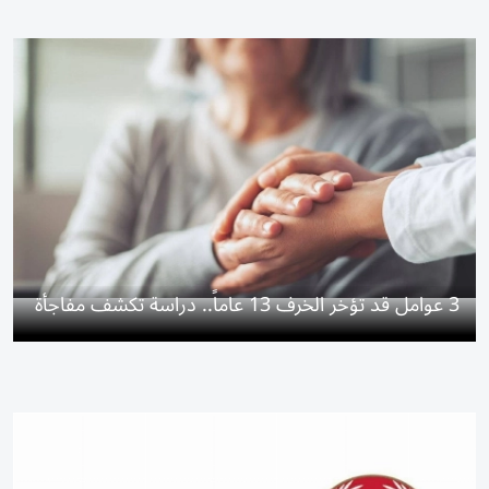
3 عوامل قد تؤخر الخرف 13 عاماً.. دراسة تكشف مفاجأة