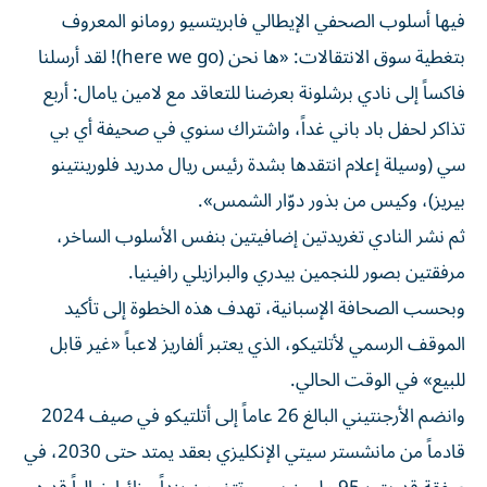
فيها أسلوب الصحفي الإيطالي فابريتسيو رومانو المعروف
بتغطية سوق الانتقالات: «ها نحن (here we go)! لقد أرسلنا
فاكساً إلى نادي برشلونة بعرضنا للتعاقد مع لامين يامال: أربع
تذاكر لحفل باد باني غداً، واشتراك سنوي في صحيفة أي بي
سي (وسيلة إعلام انتقدها بشدة رئيس ريال مدريد فلورينتينو
بيريز)، وكيس من بذور دوّار الشمس».
ثم نشر النادي تغريدتين إضافيتين بنفس الأسلوب الساخر،
مرفقتين بصور للنجمين بيدري والبرازيلي رافينيا.
وبحسب الصحافة الإسبانية، تهدف هذه الخطوة إلى تأكيد
الموقف الرسمي لأتلتيكو، الذي يعتبر ألفاريز لاعباً «غير قابل
للبيع» في الوقت الحالي.
وانضم الأرجنتيني البالغ 26 عاماً إلى أتلتيكو في صيف 2024
قادماً من مانشستر سيتي الإنكليزي بعقد يمتد حتى 2030، في