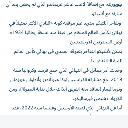
مباراة مع أتلتيكو.
وتفاخر أتلتيكو مدريد عبر موقعه كونه «النادي الأكثر تمثيلاً في
نهائيّ لكأس العالم المنظم من فيفا منذ نسخة إيطاليا 1934».
أرض المحترفين الأرجنتينيين
يمكن لأتلتيكو التفاخر بتفوقه العددي في نهائي كأس العالم
للمرة الثالثة توالياً.
وحدث أمر مماثل في النهائي الذي جمع فرنسا وكرواتيا سنة
2018، مع مشاركة الفرنسيين لوكا هيرنانديز وأنطوان غريزمان
وتوما ليمار (تعاقد معه الفريق آنذاك خلال بداية البطولة)، ومن
الكروات شيمي فيرساليكو.
أما في النهائي الذي لعبته الأرجنتين وفرنسا سنة 2022، فقد
شارك من لاعبي أتلتيكو مدريد غريزمان الذي واجه زملاءه
الأرجنتينيين مولينا ورودريغو دي بول وأنخيل كوريّا.