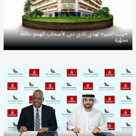
«بيت الخير» تهدي نادي دبي لأصحاب الهمم حافلة
مجهّزة