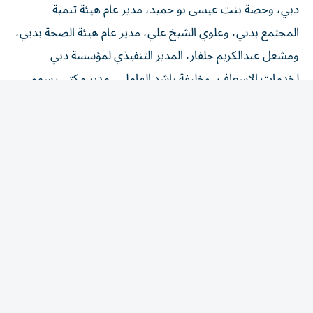
المجتمع بدبي، وعلوي الشيخ علي، مدير عام هيئة الصحة بدبي،
ومشعل عبدالكريم جلفار، المدير التنفيذي لمؤسسة دبي
لخدمات الإسعاف، وخليفة راشد الهاملي، مدير مكتب سمو
وزير الدفاع، إلى جانب مشاركة دبي الصحية، والأمانة العامة
للجنة العليا للتشريعات، وهيئة كهرباء ومياه دبي، وكلية محمد
بن راشد للإدارة الحكومية، إضافة إلى أصحاب الهمم وكبار
المواطنين، في فعالية جسدت روح الشراكة والتكامل بين
الجهات الحكومية، ورسخت أهمية العمل المشترك في دعم
المبادرات التي تعزز الصحة وجودة الحياة.
وشارك ممثلو الجهات الحكومية، بفعالية مشي جماعية داخل
مردف سيتي سنتر، في أجواء اتسمت بالحيوية والتفاعل، بما
يعكس حرص دبي على ترسيخ ثقافة النشاط البدني، وتشجيع
أفراد المجتمع على تبني أنماط حياة صحية، وجعل المشي جزءاً