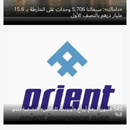
«داماك»: مبيعاتنا 5,706 وحدات على الخارطة بـ 15.6
مليار درهم بالنصف الأول
545 مليون درهم أرباح «أورينت للتأمين» النصفية بنمو
8%