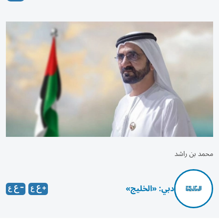
محمد بن راشد
دبي: «الخليج»