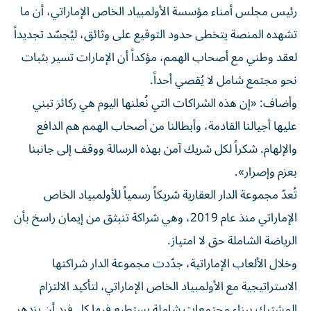
رئيس مجلس أمناء مؤسسة الأولمبياد الخاص الإماراتي، أن ما
تشهده المنصة يتخطى حدود التوقيع على وثائق، ليُجسّد تجديداً
لعقد وطني مع أصحاب الهمم، مؤكداً أن الإمارات تسير بثبات
نحو مجتمع شامل لا يُقصي أحداً.
وأضاف: «إن هذه الشراكات التي نُعلنها اليوم هي ركائز تبني
عليها أجيالنا القادمة، وأبطالنا من أصحاب الهمم هم الدافع
والإلهام. شكراً لكل شريك آمن بهذه الرسالة ووقف إلى جانبنا
بعزم وإصرار».
تُعدّ مجموعة الدار العقارية شريكاً رسمياً للأولمبياد الخاص
الإماراتي منذ عام 2019، وهي شراكة تنبثق من إيمان راسخ بأن
الرياضة الشاملة حق لا امتياز.
وخلال الألعاب الإماراتية، جدّدت مجموعة الدار شراكتها
الاستراتيجية مع الأولمبياد الخاص الإماراتي، لتأكيد الالتزام
المشترك ببناء مجتمعات شاملة يستطيع فيها كل فرد أن يزدهر