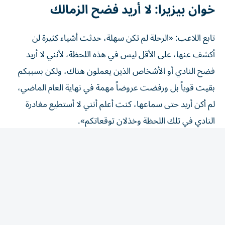
خوان بيزيرا: لا أريد فضح الزمالك
تابع اللاعب: «الرحلة لم تكن سهلة، حدثت أشياء كثيرة لن
أكشف عنها، على الأقل ليس في هذه اللحظة، لأنني لا أريد
فضح النادي أو الأشخاص الذين يعملون هناك، ولكن بسببكم
بقيت قوياً بل ورفضت عروضاً مهمة في نهاية العام الماضي،
لم أكن أريد حتى سماعها، كنت أعلم أنني لا أستطيع مغادرة
النادي في تلك اللحظة وخذلان توقعاتكم».
وقال الجناح البرازيلي: «كنت بحاجة إلى إكمال مهمتي، والتي
كانت مساعدة النادي على الفوز بالدوري بعد أربع سنوات، ولقد
فعلنا ذلك سوياً، وأنا لا أندم لثانية واحدة على قرار البقاء
معكم».
بيزيرا: الزمالك وعدني بتحديد سعر بيعي