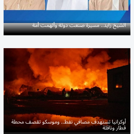
الشيخ زايد.. مسيرة صنعت دولة وألهمت أمة
أوكرانيا تستهدف مصافي نفط.. وموسكو تقصف محطة
قطار وناقلة