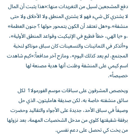
دفع المشجعين لسيل من التغريدات منها:«هذا يثبت أن المال
لا يشتري كل شيء فهو لا يشتري المنطق ولا الأخلاق ولا حتى
منشفة»،و«هل تعتقد أن الكون يتمحور حولها ؟ جنون العظمة»
،و «يا الهي، خطأ فظيع في الإتيكيت وقواعد المنطق الأولية»،
و«أتذكر في الثمانينات والتسعينات كان سباق موناكو لنخبة
المجتمع، لم يعد كذلك اليوم»، ومازح آخر مدافعاً:«كيم شاهدت
اسم كيمي على المنشفة وظنت أنها هدية مصنعة لها
خصيصاً».
ويخصص المشرفون على سباقات موسم الفورمولا1 لكل
سائق منشفته خاصة به، لكن صديقة هامليتون، الذي حل
وصيفاً في سباق الأحد، جديدة على الأجواء والتقاليد وحضرت
برفقة شقيقتها كلوي من مدخل الشخصيات المهمة، بعد نزولها
من يخت كي تحصل على دعم نفسي.