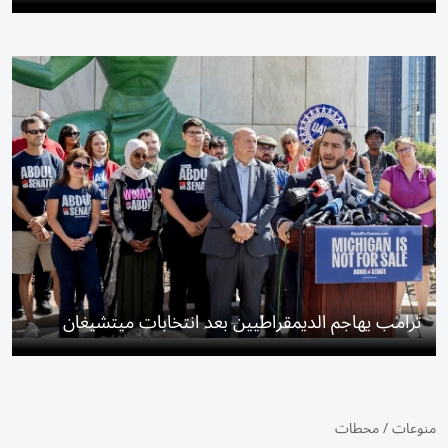
ترامب يهاجم الديمقراطيين بعد انتخابات ميتشيغان
منوعات
/
محطات