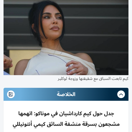
كيم تابعت السباق مع شقيقتها وزوجة لوكلير
الخلاصة
جدل حول كيم كارداشيان في موناكو: اتهمها
مشجعون بسرقة منشفة السائق كيمي أنتونيللي