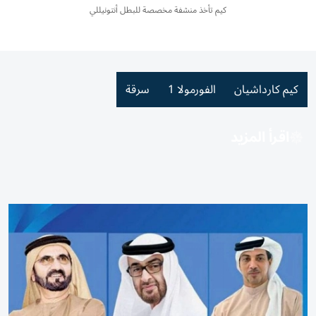
كيم تأخذ منشفة مخصصة للبطل أنتونيللي
كيم كارداشيان
الفورمولا 1
سرقة
اقرأ المزيد