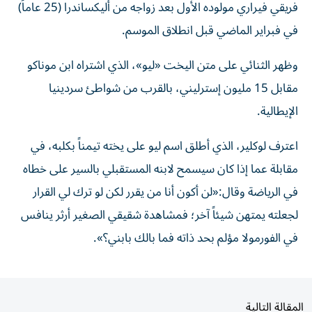
فريقي فيراري مولوده الأول بعد زواجه من أليكساندرا (25 عاماً)
في فبراير الماضي قبل انطلاق الموسم.
وظهر الثنائي على متن اليخت «ليو»، الذي اشتراه ابن موناكو
مقابل 15 مليون إسترليني، بالقرب من شواطئ سردينيا
الإيطالية.
اعترف لوكلير، الذي أطلق اسم ليو على يخته تيمناً بكلبه، في
مقابلة عما إذا كان سيسمح لابنه المستقبلي بالسير على خطاه
في الرياضة وقال:«لن أكون أنا من يقرر لكن لو ترك لي القرار
لجعلته يمتهن شيئاً آخر؛ فمشاهدة شقيقي الصغير أرثر ينافس
في الفورمولا مؤلم بحد ذاته فما بالك بابني؟».
المقالة التالية