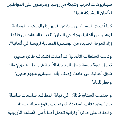
سيناريوهات لحرب وشيكة مع روسيا ويعرضون على المواطنين
الألمان المشاركة فيها".
كما أعربت السفارة الروسية عن قلقها إزاء الهستيريا المعادية
لروسيا في ألمانيا، وجاء في البيان: "تعرب السفارة عن قلقها
إزاء الموجة الجديدة من الهستيريا المعادية لروسيا في ألمانيا".
وكانت السلطات الألمانية قد أعلنت اكتشاف طائرة مسيرة
تحمل عبوة ناسفة داخل المنطقة الأمنية في مطار لايبزيغ/هاله
شرق ألمانيا، في حادث وُصف بأنه "سيناريو هجوم هجين"
وخطر للغاية.
واختتمت السفارة قائلة: "في نهاية المطاف، ساهمت سلسلة
من ’المصادفات السعيدة‘ في تجنب وقوع خسائر بشرية،
والحفاظ على طائرة أوكرانية تحمل أطناناً من الأسلحة الأوروبية