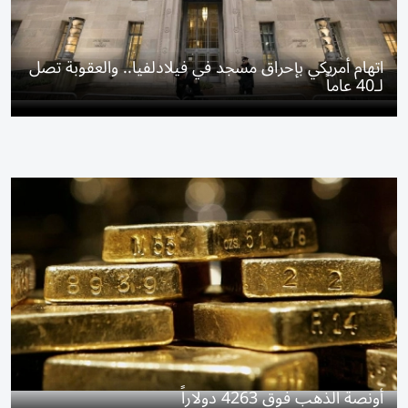
اتهام أمريكي بإحراق مسجد في فيلادلفيا.. والعقوبة تصل
لـ40 عاماً
أونصة الذهب فوق 4263 دولاراً