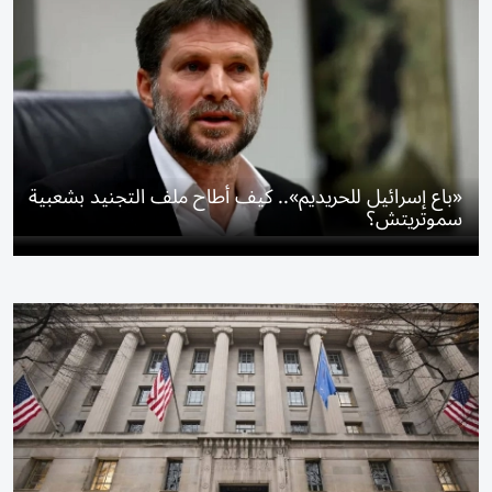
«باع إسرائيل للحريديم».. كيف أطاح ملف التجنيد بشعبية
سموتريتش؟