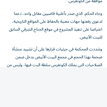
وجاء الحكم، الذي صدر بأغلبية قاضيين مقابل واحد، دعما
لدعوى رفعتها جهات معنية بالحفاظ على المواقع التاريخية،
اعتراضا على تنفيذ المشروع في موقع الجناح الشرقي السابق
للبيت الأبيض.
وشددت المحكمة في حيثيات قرارها على أن تشييد منشأة
ضخمة بهذا الحجم في مجمع البيت الأبيض يدخل ضمن
الصلاحيات التي يملك الكونغرس سلطة البت فيها، وليس من
اختصاص السلطة التنفيذية أن تقرره بشكل منفرد.
وفي الوقت نفسه، أوضحت المحكمة أن حكمها لا يحسم ما إذا
كان مشروع القاعة "مرغوبا" من الناحية السياسية، ولا يعني
بالضرورة استحالة تشييدها مستقبلا، وإنما يمنع الإدارة من
مواصلة أعمال البناء خلال المرحلة الحالية من التقاضي من دون