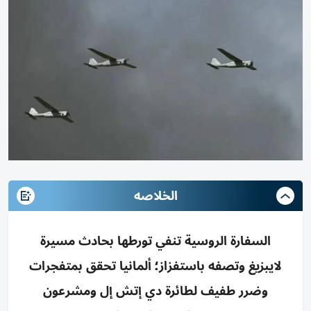
الخلاصه
السفارة الروسية تنفي تورطها بحادث مسيرة
لايبزيغ وتصفه باستفزاز؛ ألمانيا تحقق بمتفجرات
وضرر طفيف لطائرة دي إتش إل ومشرعون