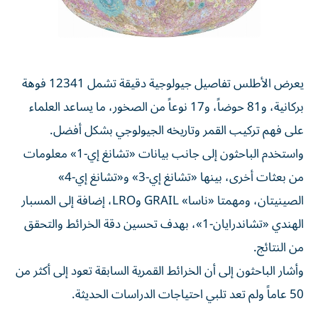
يعرض الأطلس تفاصيل جيولوجية دقيقة تشمل 12341 فوهة
بركانية، و81 حوضاً، و17 نوعاً من الصخور، ما يساعد العلماء
على فهم تركيب القمر وتاريخه الجيولوجي بشكل أفضل.
واستخدم الباحثون إلى جانب بيانات «تشانغ إي-1» معلومات
من بعثات أخرى، بينها «تشانغ إي-3» و«تشانغ إي-4»
الصينيتان، ومهمتا «ناسا» GRAIL وLRO، إضافة إلى المسبار
الهندي «تشاندرايان-1»، بهدف تحسين دقة الخرائط والتحقق
من النتائج.
وأشار الباحثون إلى أن الخرائط القمرية السابقة تعود إلى أكثر من
50 عاماً ولم تعد تلبي احتياجات الدراسات الحديثة.