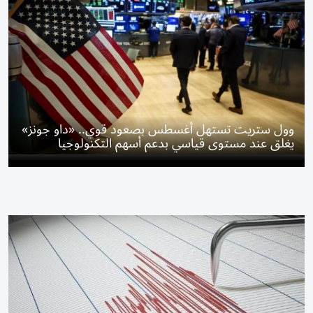
وول ستريت تستهل أغسطس بصعود قوي.. «داو جونز»
يغلق عند مستوى قياسي بدعم أسهم التكنولوجيا