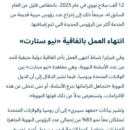
12 ألف سلاح نووي في عام 2025، بانخفاض قليل عن العام
السابق له، مرجعاً ذلك إلى إخراج عدد رؤوس حربية قديمة من
الخدمة أكثر من الرؤوس الجديدة التي تتم إضافتها.
انتهاء العمل باتفاقية «نيو ستارت»
وفي فبراير/ شباط انتهى العمل بآخر اتفاقية دولية متبقية للحد
من عدد الأسلحة النووية، وهي معاهدة «نيو ستارت» بين
الولايات المتحدة وروسيا، فيما تشير الدلائل إلى أن الدول
النووية «تتجاهل التزاماتها بنزع الأسلحة، أو حتى تتخلى عن هذه
الالتزامات، وتستعرض بدلاً عن ذلك قوتها النووية».
وتشير بيانات «معهد سيبري» إلى أن روسيا والولايات المتحدة
تمتلكان معاً نحو 83% من إجمالي عدد الرؤوس النووية الجاهزة
للعمليات. وتواصل كوريا الشمالية من بين دول أخرى توسيع