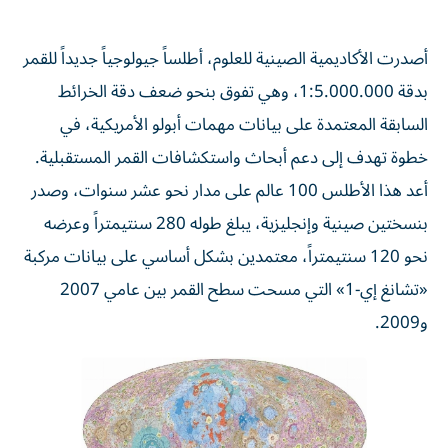
أصدرت الأكاديمية الصينية للعلوم، أطلساً جيولوجياً جديداً للقمر
بدقة 1:5.000.000، وهي تفوق بنحو ضعف دقة الخرائط
السابقة المعتمدة على بيانات مهمات أبولو الأمريكية، في
خطوة تهدف إلى دعم أبحاث واستكشافات القمر المستقبلية.
أعد هذا الأطلس 100 عالم على مدار نحو عشر سنوات، وصدر
بنسختين صينية وإنجليزية، يبلغ طوله 280 سنتيمتراً وعرضه
نحو 120 سنتيمتراً، معتمدين بشكل أساسي على بيانات مركبة
«تشانغ إي-1» التي مسحت سطح القمر بين عامي 2007
و2009.