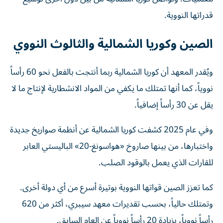
قدراتها النووية.
الصين وكوريا الشمالية والثالوث النووي
ويُقدر المعهد أن كوريا الشمالية ربما أنتجت بالفعل نحو 60 رأساً
نووياً، كما أنها تمتلك ما يكفي من المواد الانشطارية لإنتاج ما لا
يقل عن 30 رأساً إضافياً.
وفي عام 2025 كشفت كوريا الشمالية عن أنظمة صواريخ جديدة
واختبارها، من بينها صاروخ «هواسونغ-20» الباليستي العابر
للقارات الذي يعمل بالوقود الصلب.
كما تعزز الصين قواتها النووية بوتيرة أسرع من أي دولة أخرى.
وتمتلك حالياً، بحسب تقديرات معهد سيبري، أكثر من 620
رأساً نووياً، بزيادة 20 رأساً نووياً عن العام السابق.