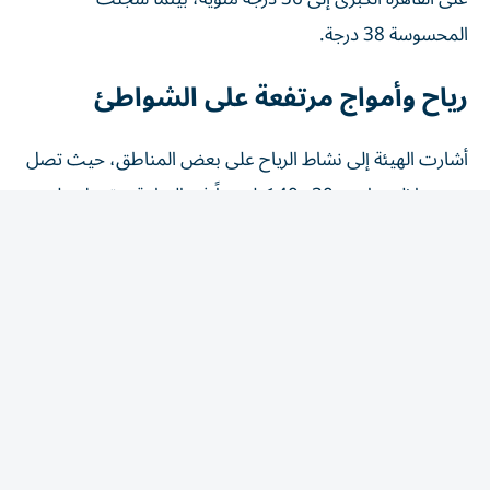
المحسوسة 38 درجة.
رياح وأمواج مرتفعة على الشواطئ
أشارت الهيئة إلى نشاط الرياح على بعض المناطق، حيث تصل
سرعتها إلى ما بين 30 و40 كيلومتراً في الساعة، وتعمل على
تلطيف الأجواء في بعض المناطق المكشوفة، بينما قد تكون
مثيرة للرمال والأتربة على مناطق من جنوب الصعيد ومحافظة
الوادي الجديد وأجزاء من محافظة البحر الأحمر على فترات
متقطعة.
وحذرت الهيئة من اضطراب حركة الملاحة على بعض الشواطئ،
بسبب نشاط الرياح الذي يؤدي إلى ارتفاع الأمواج بين 1.5
و2.25 متر على سواحل مطروح والعلمين والإسكندرية وبلطيم
وجمصة ودمياط وبورسعيد والعريش، داعية المصطافين إلى