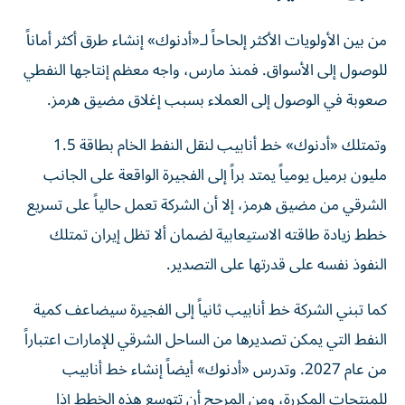
من بين الأولويات الأكثر إلحاحاً لـ«أدنوك» إنشاء طرق أكثر أماناً
للوصول إلى الأسواق. فمنذ مارس، واجه معظم إنتاجها النفطي
صعوبة في الوصول إلى العملاء بسبب إغلاق مضيق هرمز.
وتمتلك «أدنوك» خط أنابيب لنقل النفط الخام بطاقة 1.5
مليون برميل يومياً يمتد براً إلى الفجيرة الواقعة على الجانب
الشرقي من مضيق هرمز، إلا أن الشركة تعمل حالياً على تسريع
خطط زيادة طاقته الاستيعابية لضمان ألا تظل إيران تمتلك
النفوذ نفسه على قدرتها على التصدير.
كما تبني الشركة خط أنابيب ثانياً إلى الفجيرة سيضاعف كمية
النفط التي يمكن تصديرها من الساحل الشرقي للإمارات اعتباراً
من عام 2027. وتدرس «أدنوك» أيضاً إنشاء خط أنابيب
للمنتجات المكررة، ومن المرجح أن تتوسع هذه الخطط إذا