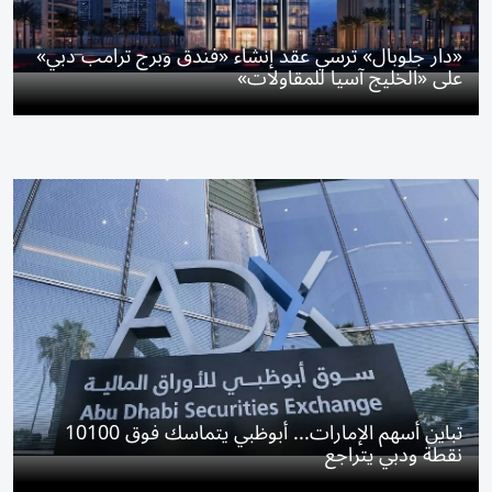
«دار جلوبال» ترسي عقد إنشاء «فندق وبرج ترامب دبي»
على «الخليج آسيا للمقاولات»
تباين أسهم الإمارات... أبوظبي يتماسك فوق 10100
نقطة ودبي يتراجع