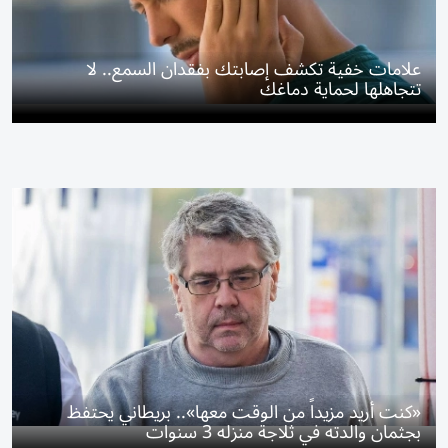
علامات خفية تكشف إصابتك بفقدان السمع.. لا
تتجاهلها لحماية دماغك
«كنت أريد مزيداً من الوقت معها».. بريطاني يحتفظ
بجثمان والدته في ثلاجة منزله 3 سنوات