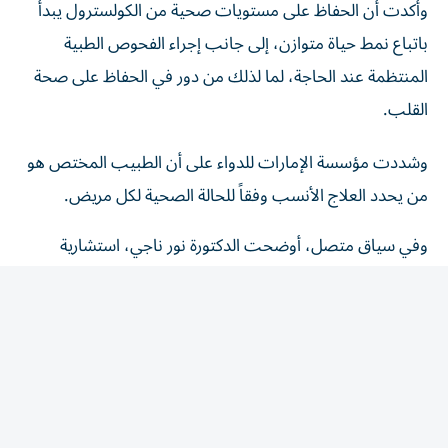
باتباع نمط حياة متوازن، إلى جانب إجراء الفحوص الطبية
المنتظمة عند الحاجة، لما لذلك من دور في الحفاظ على صحة
القلب.
وشددت مؤسسة الإمارات للدواء على أن الطبيب المختص هو
من يحدد العلاج الأنسب وفقاً للحالة الصحية لكل مريض.
وفي سياق متصل، أوضحت الدكتورة نور ناجي، استشارية
الطب الباطني ورئيسة القسم في مدينة برجيل الطبية
ل«الخليج»، أن ارتفاع الكولسترول يُعرف ب«القاتل الصامت»،
لأن معظم المصابين لا يشعرون بأي أعراض لسنوات، بينما
تستمر الدهون بالتراكم داخل جدران الشرايين، ما يزيد احتمالية
الإصابة بتصلب الشرايين والجلطات القلبية والدماغية إذا لم يتم
اكتشاف الحالة وعلاجها مبكراً.