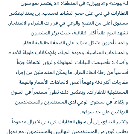
لـ«بيوت» و«دوبيزل» في المنطقة: «لا يقتصر نمو سوق
العقارات في دبي على حجم النشاط فحسب، بل يمتد ليعكس
مستوى أعلى من النضج والوعي في قرارات الشراء والاستئجار.
نشهد اليوم طلباً أكثر انتقائية، حيث يركز المشترون
والمستأجرون بشكل متزايد على القيمة الحقيقية للعقار،
والمساحات المناسبة، وجودة الحياة، والإمكانات طويلة الأمد».
وأضاف: «أصبحت البيانات الموثوقة والرؤى الشفافة جزءاً
أساسياً من رحلة اتخاذ القرار، ما يمكّن المتعاملين من إجراء
مقارنات أكثر دقة وفهماً أعمق لاتجاهات الأسعار والقيمة
المستقبلية للعقارات. ويعكس ذلك تطوراً مستمراً في السوق
وارتفاعاً في مستوى الوعي لدى المستثمرين والمستخدمين
النهائيين على حد سواء».
وتشير النتائج، إلى أن سوق العقارات في دبي لا يزال مدعوماً
بطلب قوي من المستخدمين النهائيين والمستثمرين، مع تحول