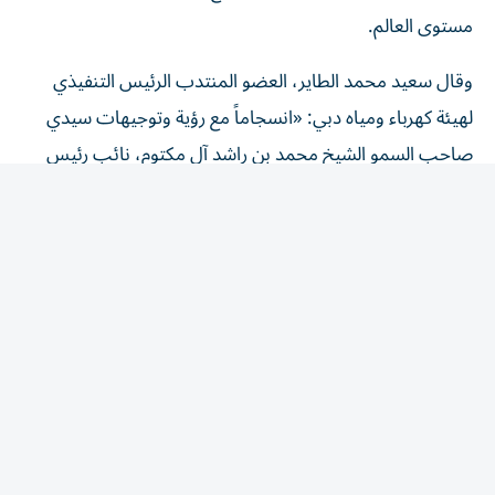
مستوى العالم.
وقال سعيد محمد الطاير، العضو المنتدب الرئيس التنفيذي
لهيئة كهرباء ومياه دبي: «انسجاماً مع رؤية وتوجيهات سيدي
صاحب السمو الشيخ محمد بن راشد آل مكتوم، نائب رئيس
الدولة رئيس مجلس الوزراء حاكم دبي، رعاه الله، نحرص على أن
تسهم جميع مشاريعنا ومنشآتنا في تعزيز مكانة دبي كنموذج
عالمي للمدن الذكية والمستدامة.