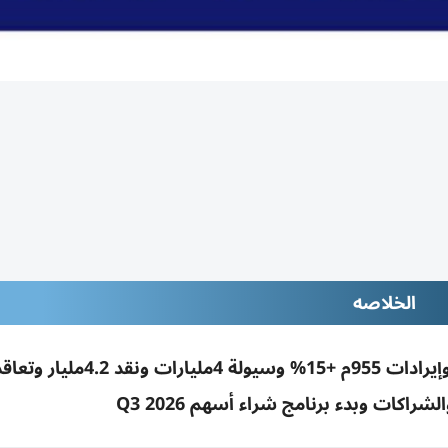
الخلاصه
سبيس 42: صافي ربح 66م درهم بهامش 7% وإيرادات 955م +15% وسيولة 4مليارا