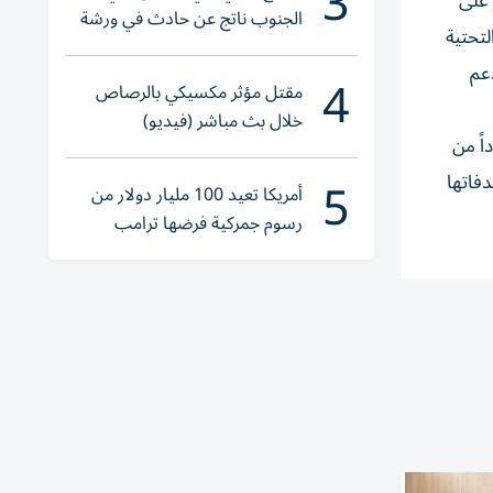
3
 على
الجنوب ناتج عن حادث في ورشة
لتحتية
ولا إصابات
عم
4
مقتل مؤثر مكسيكي بالرصاص
خلال بث مباشر (فيديو)
اً من
5
فاتها
أمريكا تعيد 100 مليار دولار من
رسوم جمركية فرضها ترامب