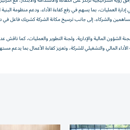
ؤية استراتيجية ترتكز على الكفاءة والاستدامة والابتكار، مع التركيز
دارة العمليات، بما يسهم في رفع كفاءة الأداء، ودعم منظومة البنية ا
ساهمين والشركاء، إلى جانب ترسيخ مكانة الشركة كشريك فاعل في د
الشؤون المالية والإدارية، ولجنة التطوير والعمليات، كما ناقش عدد
داء المالي والتشغيلي للشركة، وتعزيز كفاءة الأعمال بما يدعم مستهد