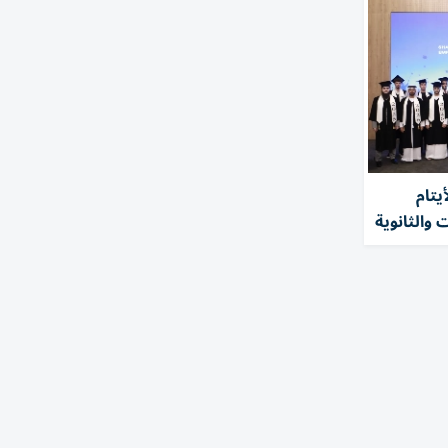
يتام
والثانوية