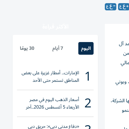
الأكثر قراءة
د آل
اليوم
7 أيام
30 يومًا
من
داء المالي
1
الإمارات.. أمطار غزيرة على بعض
المناطق تستمر حتى الأحد
 وبوني
2
أسعار الذهب اليوم في مصر
ا الشركة،
الأربعاء 5 أغسطس 2026..آخر
نمو
تحديث لعيار 21
«دفاع مدني دبي»: حريق دبي