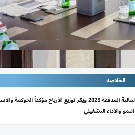
الخلاصة
مجلس الشارقة لخطوط الأنابيب يعتمد القوائم المالية المدققة 2025 ويقر توزيع الأرباح مؤكداً الحوك
لنمو والأداء التشغيلي