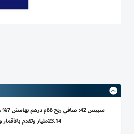
23.14مليار وتقدم بالأقمار والشراكات وبدء برنامج شراء أسهم 2026 Q3