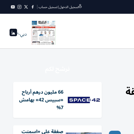
تسجيل الدخول
|
تسجيل حساب
دبي
--°
نرشح لكم
ة
66 مليون درهم أرباح
«سبيس 42» بهامش
7%
صفقة على «اسمنت