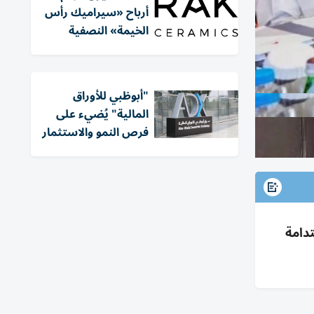
أرباح «سيراميك رأس
الخيمة» النصفية
"أبوظبي للأوراق
المالية" يُضيء على
فرص النمو والاستثمار
مة والاستدامة