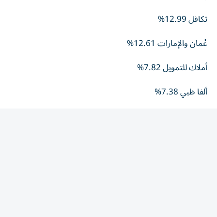
تكافل 12.99%
عُمان والإمارات 12.61%
أملاك للتمويل 7.82%
ألفا ظبي 7.38%
العربية للطيران 6.93%
الأكثر تراجعاً
الخليج الاستثمارية 8.54%
ريسبونس بلس 7.11%
دار التأمين 6.80%