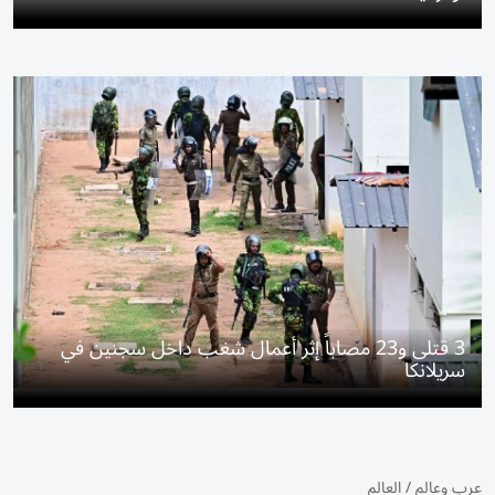
3 قتلى و23 مصاباً إثر أعمال شغب داخل سجنين في
سريلانكا
عرب وعالم
/
العالم