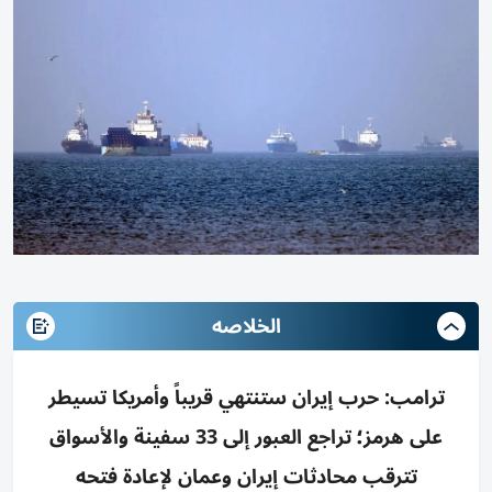
الخلاصه
ترامب: حرب إيران ستنتهي قريباً وأمريكا تسيطر
على هرمز؛ تراجع العبور إلى 33 سفينة والأسواق
تترقب محادثات إيران وعمان لإعادة فتحه