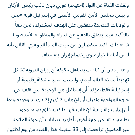
ونقلت القناة عن اللواء (احتياط) عوزي ديان نائب رئيس الأركان
ورئيس مجلس الأمن القومي الأسبق في إسرائيل قوله «نحن
والولايات المتحدة متفقون على الهدف المشترك، نحن معاً،
بالتأكيد،فيما يتعلق بالدفاع عن الدولة والمنظومة الأمنية وما
شابه ذلك. لكننا منفصلون من حيث المبدأ الجوهري القائل بأنه
ليس أمامنا خيار سوى إخضاع إيران بنفسنا».
واعتبر ديان أن ترامب يتجاهل حقيقة أن إيران النووية تشكل
تهديداً لسلام العالم أجمع، وليست مجرد مشكلة إقليمية أو
إسرائيلية فقط،مؤكداً أن إسرائيل هي الوحيدة التي تقف في
جبهة المواجهة وتدرك أن الإرهاب لا يُهزم إلا بتهديد وجوده،وبما
أن إيران دولة راعية للإرهاب،فإن ذلك يستلزم تهديد وجود
نظامها ذاته. من جهة أخرى، أظهرت بيانات أن حركة الملاحة
عبر المضيق تراجعت إلى 33 سفينة خلال الفترة من يوم الاثنين