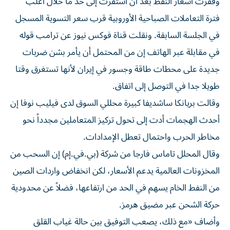
وقفزت أسعار النفط بعد أن استقرت إلى ‌حد ما خلال أغلب
فترة التعاملات الصباحية الأوروبية قرب سعر التسوية المسجل
في الجلسة السابقة. ونقلت قناة فوكس ⁠نيوز عن ترامب قوله
في مقابلة عبر الهاتف إن من المحتمل أن يأمر بشن ضربات
جديدة على محطات طاقة وجسور في إيران لأنها تستغرق وقتا
طويلا جدا في التوصل إلى اتفاق.
وقالت بريانكا ساشديفا كبيرة محللي السوق لدى فيليب نوفا إن
أحدث الهجمات أدت ​إلى تحول تركيز المتعاملين مجدداً نحو
مخاطر الحرب واحتمال تعطل الإمدادات.
وقال المحلل تاماس فارجا من شركة (بي.في.إم) إن ​السحب من
‌المخزونات العالمية يدعم الأسعار، لكن انخفاض واردات الصين
من النفط الخام يسهم في الحد من ارتفاعها، ‌فضلاً عن محدودية
حركة الشحن عبر مضيق هرمز.
وأضاف «مع ذلك، يصعب التوفيق بين حالة غياب القلق