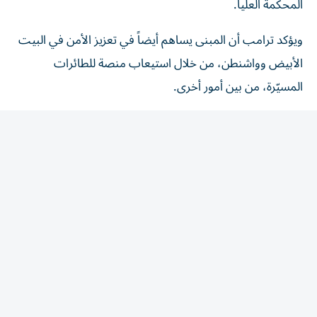
ويؤكد ترامب أن المبنى يساهم أيضاً في تعزيز الأمن في البيت
الأبيض وواشنطن، من خلال استيعاب منصة للطائرات
المسيّرة، من بين أمور أخرى.
وأصدرت هيئة مؤلفة من ثلاثة قضاة في محكمة الاستئناف
لدائرة مقاطعة كولومبيا، حكماً بأغلبية صوتين مقابل صوت
واحد، بتأييد قرار قضائي يقضي بوقف معظم أعمال البناء فوق
سطح الأرض في البيت الأبيض، وهو قرار كان قد عُلِّق تنفيذه
لحين صدور حكم محكمة الاستئناف.
وأشارت محكمة الاستئناف إلى أن وقف البناء «لا علاقة له»
بجوهر المشروع نفسه، وإنما سببه إطلاق الرئيس الأشغال من
دون الحصول على موافقة الكونغرس.