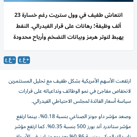
انتعاش طفيف في وول ستريت رغم خسارة 23
ألف وظيفة؛ رهانات على قرار الفيدرالي. النفط
يهبط لتوتر هرمز وبيانات التضخم وأرباح محدودة
ارتفعت الأسهم الأمريكية بشكل طفيف مع تحليل المستثمرين
لانخفاض مفاجئ في نمو الوظائف وتداعياته على قرارات
سياسة أسعار الفائدة لمجلس الاحتياطي الفيدرالي.
وصعد مؤشر داو جونز الصناعي بنسبة 0.18%، بينما ارتفع
مؤشر ستاندرد آند بورز 500 بنسبة 0.35%. كما ارتفع مؤشر
ناسداك المركب بنسبة 0.86% بعد يوم متباين في الأسواق.