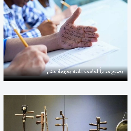
يصبح مديراً لجامعة دانته بجريمة غش