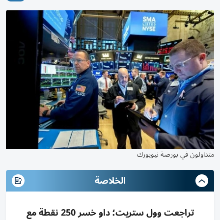
متداولون في بورصة نيويورك
الخلاصة
تراجعت وول ستريت؛ داو خسر 250 نقطة مع