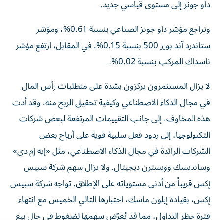
وتراجع مؤشر داو جونز الصناعي بنسبة 0.61%، ومؤشر
ستاندرد آند بورز 500 بنسبة 0.15%. في المقابل، ارتفع مؤشر
ناسداك المركب بنسبة 0.02%.
لا يزال المستثمرون يركزون بشدة على متطلبات رأس المال
في مجال الذكاء الاصطناعي وكيفية تحقيق الربح منه. وقد أدت
هذه المخاوف، إلى جانب التقييمات المرتفعة لبعض شركات
التكنولوجيا، إلى ردود فعل سلبية قوية على أرباح بعض
الشركات الرائدة في مجال الذكاء الاصطناعي، مثل «إيه إم دي»
وسانديسك وويسترن ديجيتال. ولا يزال سهم شركة سبيس
إكس قريباً من أدنى مستوياته على الإطلاق. تواجه شركة سبيس
إكس، بقيادة إيلون ماسك، اختبارها التالي الخميس مع انتهاء
فترة حظر التداول، مما قد يُعرّض سهمها لضغوط في حال بيع