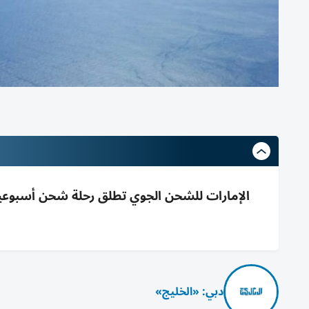
دبي: «الخليج»