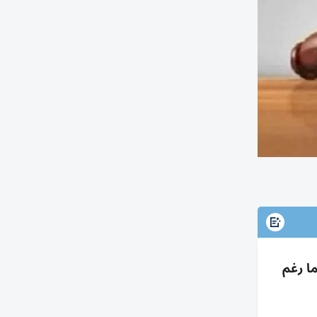
وسداد 6.37م عوائد مع فائدة 5% لتأخرهما رغم