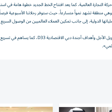
ة التجارة العالمية، كما يعد افتتاح الخط الجديد خطوة هامة في استرا
، وهي منطقة تشهد نمواً متسارعاً، حيث ستوفر رحلاتنا الأسبوعية فرصاً
اتها الدولية، إلى جانب تمكين العملاء العالميين من الوصول السريع 
وأضاف: «يدعم هذا التوسع في ألماتي استراتيجيتنا للنمو طويل الأجل وأهداف أجندة دبي الاقتصادية D33، كم
لمي».