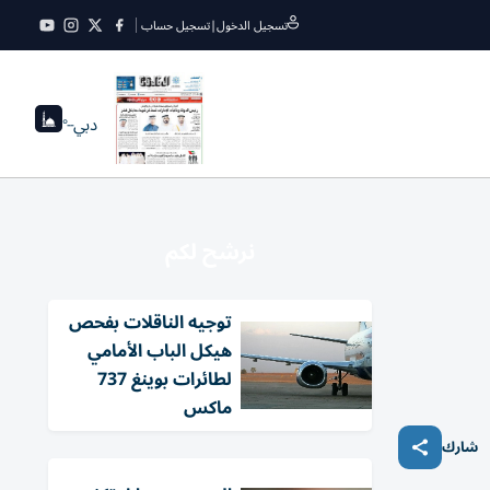
تسجيل الدخول
|
تسجيل حساب
دبي
--°
نرشح لكم
توجيه الناقلات بفحص
هيكل الباب الأمامي
لطائرات بوينغ 737
ماكس
شارك