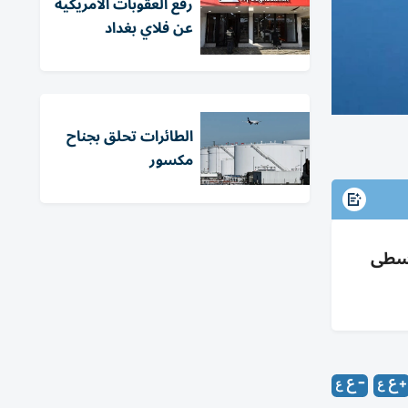
رفع العقوبات الأمريكية
عن فلاي بغداد
الطائرات تحلق بجناح
مكسور
100 طن لربط آسيا الوسطى