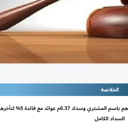
الخلاصه
محكمة دبي تُلزم شركتين بتسجيل فيلا بـ14.7م درهم باسم المشتري 
السداد الكامل