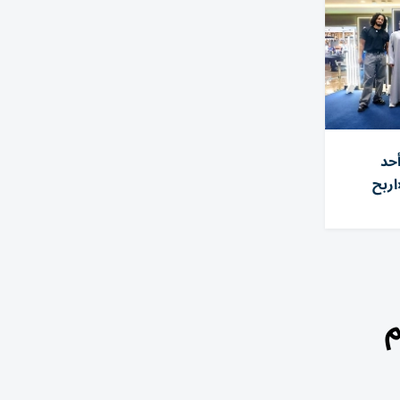
أحد
ربح