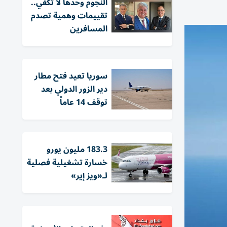
النجوم وحدها لا تكفي..
تقييمات وهمية تصدم
المسافرين
سوريا تعيد فتح مطار
دير الزور الدولي بعد
توقف 14 عاماً
183.3 مليون يورو
خسارة تشغيلية فصلية
لـ«ويز إير»