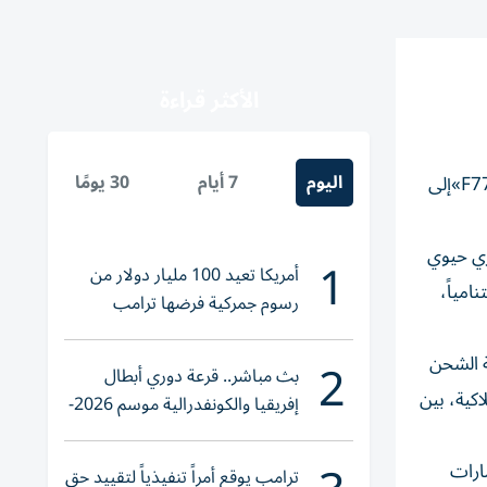
الأكثر قراءة
اليوم
7 أيام
30 يومًا
أعلنت «الإمارات للشحن الجوي»، اعتزامها إطلاق رحلات شحن جوي أسبوعياً على متن طائرة شحن متخصصة من طراز «بوينج F777»إلى
ري حيوي
1
أمريكا تعيد 100 مليار دولار من
امياً،
رسوم جمركية فرضها ترامب
2
لثلاثاء من كل أسبوع أكثر من 100 طن من سعة الشحن
بث مباشر.. قرعة دوري أبطال
اكية، بين
إفريقيا والكونفدرالية موسم 2026-
2027
ارات
ترامب يوقع أمراً تنفيذياً لتقييد حق