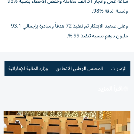
ساعة عمل وانجاز 31 الف معاملة وخفض الاخطاء بنسبة 96‎%‎
ونسبة الدقة 98‎%‎.
وعلى صعيد الابتكار تم تنفيذ 72 هدفاً ومبادرة بإجمالي 93.1
مليون درهم بنسبة تنفيذ 99 ‎%‎.
الإمارات
المجلس الوطني الاتحادي
وزارة المالية الإماراتية
اقرأ المزيد