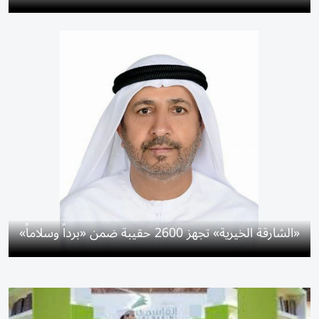
«الشارقة الخيرية» تجهز 2600 حقيبة ضمن «برداً وسلاماً»