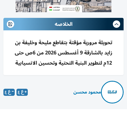
الخلاصه
تحويلة مرورية مؤقتة بتقاطع مليحة وخليفة بن
زايد بالشارقة 9 أغسطس 2026 من 6ص حتى
12م لتطوير البنية التحتية وتحسين الانسيابية
محمود محسن