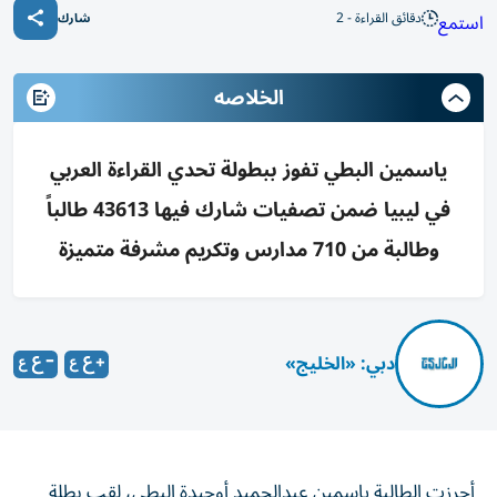
دقائق القراءة - 2
استمع
شارك
الخلاصه
ياسمين البطي تفوز ببطولة تحدي القراءة العربي
في ليبيا ضمن تصفيات شارك فيها 43613 طالباً
وطالبة من 710 مدارس وتكريم مشرفة متميزة
دبي: «الخليج»
أحرزت الطالبة ياسمين عبدالحميد أوحيدة البطي، لقب بطلة