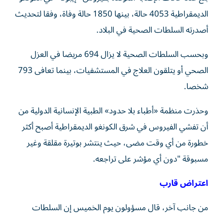
الديمقراطية 4053 حالة، بينها 1850 حالة وفاة، وفقا لتحديث
أصدرته السلطات الصحية في البلاد.
وبحسب السلطات الصحية لا يزال 694 مريضا في العزل
الصحي أو يتلقون العلاج في المستشفيات، بينما تعافى 793
شخصا.
وحذرت منظمة «أطباء بلا حدود» الطبية الإنسانية الدولية من
أن تفشي الفيروس في شرق الكونغو الديمقراطية أصبح أكثر
خطورة من أي وقت مضى، حيث ينتشر بوتيرة مقلقة وغير
مسبوقة "دون أي مؤشر على تراجعه.
اعتراض قارب
من جانب آخر، قال مسؤولون يوم الخميس إن السلطات
الصحية في الكونغو اعترضت قاربا يقل 200 شخص متجهين