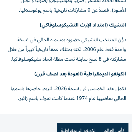
نسخة 2006 بمسمى صربيا ومونتينيجرو (صربيا والجبل
الأسود)، فضلاً عن 9 مشاركات تاريخية باسم يوغوسلافيا.
التشيك (امتداد الإرث التشيكوسلوفاكي)
دوَّن المنتخب التشيكي حضوره بمسماه الحالي في نسخة
واحدة فقط عام 2006، لكنه يمتلك عمقاً تاريخياً كبيراً من خلال
مشاركته في 8 نسخ سابقة تحت مظلة اتحاد تشيكوسلوفاكيا.
الكونغو الديمقراطية (العودة بعد نصف قرن)
تكمل عقد الخماسي في نسخة 2026، لتربط حاضرها باسمها
الحالي بماضيها عام 1974 عندما كانت تعرف باسم زائير.
كأس العالم
الكونغو الديمقراطية