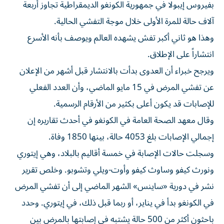
بفيروس إيبولا في جمهورية الكونغو ‌الديمقراطية تجاوز أربعة
آلاف حالة للمرة الأولى خلال موجة ​التفشي ⁠الحالية.
وهذا هو ثاني أكبر تفش ‌يشهده العالم ويوصف ‌بأنه الأسرع
انتشاراً على الإطلاق.
ويرجح خبراء أن العدوى بدأت بالانتشار قبل أشهر من الإعلان
عن تفشي ‌المرض في 15 مايو الماضي، وأن العدد الفعلي
⁠للإصابات قد يكون أعلى بكثير من الأرقام الرسمية.
وقال معهد الصحة العامة في الكونغو في أحدث تقاريره إن
إجمالي الإصابات بلغ 4053 حالة، بينها 1850 وفاة.
وسجلت حالات الإصابة في خمسة ​أقاليم بالبلاد، وهي إيتوري
ونورث كيفو وساوث كيفو ‌وأوت-ويلي وتشوبو. وخلص تقرير
نشر في دورية «ساينس» الشهر الماضي إلى أن تفشي المرض
في الكونغو بدأ ⁠في يناير، أو ربما قبل ذلك، في إيتوري. وحدد
باحثون أكثر من 500 حالة يشتبه ​في إصابتها ‌بالمرض بين