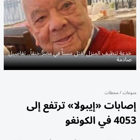
خدعة تنظيف المنزل تقتل مسناً في مصر خنقاً.. تفاصيل
صادمة
منوعات
/
محطات
إصابات «إيبولا» ترتفع إلى
4053 في الكونغو