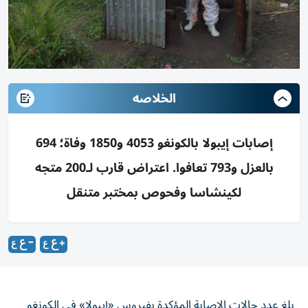
الخلاصه
إصابات إيبولا بالكونغو 4053 و1850 وفاة؛ 694
بالعزل و793 تعافوا. اعتراض قارب لـ200 متجه
لكينشاسا وفحوص بمختبر متنقل
بلغ عدد حالات الإصابة المؤكدة بفيروس «إيبولا» في الكونغو