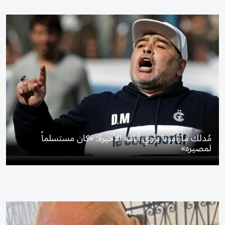
مُدلك مارادونا يروي أيامه الأخيرة: «كان مستسلماً
لمصيره»