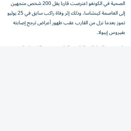
‌إلى العاصمة كينشاسا، وذلك إثر وفاة راكب سابق في 25 ​يوليو
⁠تموز بعدما نزل من القارب عقب ظهور ‌أعراض ترجح إصابته
بفيروس ‌إيبولا.
واعترضت السلطات القارب، القادم من مدينة كيسانجاني
التجارية في شمال شرق البلاد، في ميناء مالوكو النهري الواقع
‌على بعد نحو 65 كيلومترا من كينشاسا، وسط مخاوف من
⁠احتمال انتقال تفشي إيبولا إلى العاصمة التي يزيد عدد سكانها
على 17 مليون نسمة.