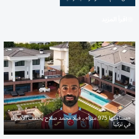
اقرأ المزيد
«مساحتها 975 متراً».. فيلا محمد صلاح تخطف الأضواء
في تركيا