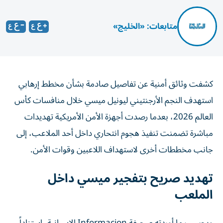
متابعات: «الخليج»
كشفت وثائق أمنية عن تفاصيل صادمة بشأن مخطط إرهابي
استهدف النجم الأرجنتيني ليونيل ميسي خلال منافسات كأس
العالم 2026، بعدما رصدت أجهزة الأمن الأمريكية تهديدات
مباشرة تضمنت تنفيذ هجوم انتحاري داخل أحد الملاعب، إلى
جانب مخططات أخرى لاستهداف اللاعبين وقوات الأمن.
تهديد صريح بتفجير ميسي داخل
الملعب
وبحسب ما أوردته صحيفة Informacion الإسبانية، استناداً