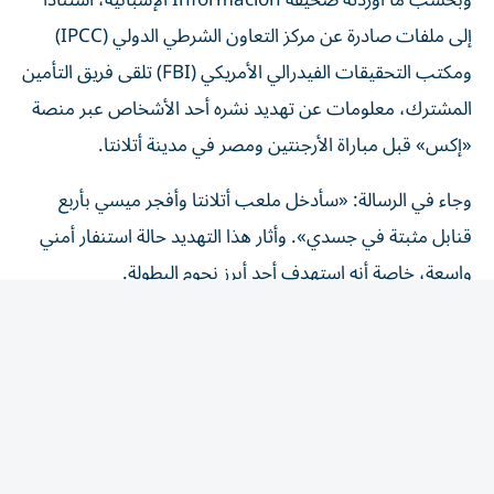
إلى ملفات صادرة عن مركز التعاون الشرطي الدولي (IPCC)
ومكتب التحقيقات الفيدرالي الأمريكي (FBI) تلقى فريق التأمين
المشترك، معلومات عن تهديد نشره أحد الأشخاص عبر منصة
«إكس» قبل مباراة الأرجنتين ومصر في مدينة أتلانتا.
وجاء في الرسالة: «سأدخل ملعب أتلانتا وأفجر ميسي بأربع
قنابل مثبتة في جسدي». وأثار هذا التهديد حالة استنفار أمني
واسعة، خاصة أنه استهدف أحد أبرز نجوم البطولة.
اتصال يكشف مخططاً أكثر خطورة
وكشفت الوثائق عن أن أخطر التهديدات جاء عبر اتصال هاتفي
تلقاه مطار دالاس، ادعى خلاله أحد الأشخاص أنه برفقة
شخصين آخرين في طريقهم إلى الملعب حاملين قنابل محلية
الصنع وبندقية نصف آلية من طراز AR-15.