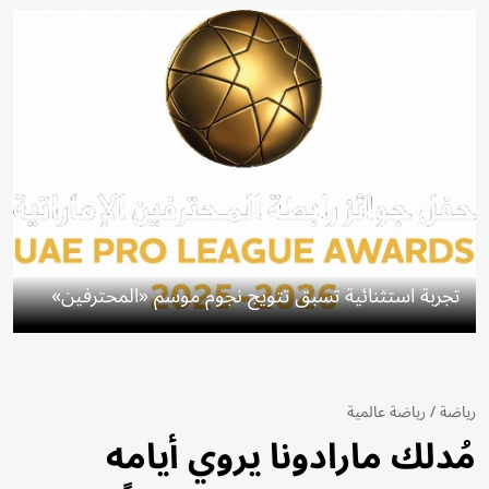
تجربة استثنائية تسبق تتويج نجوم موسم «المحترفين»
رياضة
/
رياضة عالمية
مُدلك مارادونا يروي أيامه