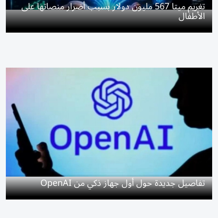
تغريم ميتا 567 مليون دولار بسبب أضرار منصاتها على
الأطفال
تفاصيل جديدة حول أول جهاز ذكي من OpenAI