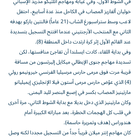
في الشوط الأول، وفي غيابه ومهاجم أتلتيكو مدريد الإسباني
خوليان ألفاريز المصاب في الكاحل منذ عدة أسابيع، احتفل
لاعب وسط ستراسبورغ الشاب (21 عاماً) فالنتين باركو بهدفه
الثاني مع المنتخب الأرجنتيني عندما افتتح التسجيل بتسديدة
عند القائم الأول إثر كرة ارتدت داخل المنطقة (8).
وفي بداية اللقاء، كادت ايسلندا أن تفاجئ منافستها، لكن
تسديدة مهاجم جنوى الإيطالي ميكايل إليرتسون من مسافة
قريبة مرت فوق مرمى حارس مرسيليا الفرنسي خيرونيمو رولي
(4) الذي عوّض حارس مرمى أستون فيلا الإنجليزي إيميليانو
مارتينيز المصاب بكسر في إصبع البنصر لليد اليمنى.
وكان مارتينيز الذي دخل بديلا مع بداية الشوط الثاني، مرة أخرى
في قلب كل الهجمات الخطرة، بعد مباراته الكبيرة أمام
هندوراس (هدف وتمريرة حاسمة).
كان مهاجم إنتر ميلان قريباً جداً من التسجيل مجددا لكنه وصل