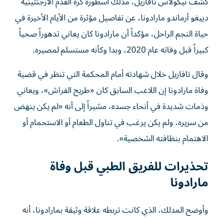
كشف نيكولاس تافاريل، مدلك أسطورة كرة القدم الأرجنتينية
دييغو أرماندو مارادونا، عن تفاصيل مؤثرة من الأيام الأخيرة في
حياة النجم الراحل، مؤكداً أن مارادونا كان يعاني تدهوراً صحياً
كبيراً قبل وفاته عام 2020، وبدا وكأنه مستسلم لمصيره.
وقال تافاريل خلال شهادته أمام المحكمة التي تنظر في قضية
وفاة مارادونا إن اللاعب السابق كان «طريح الفراش»، ويعاني
وذمات شديدة في أنحاء جسده، مشيراً إلى أنه «لم يكن ينهض
من سريره، ولم يكن يرغب في تناول الطعام أو الاستحمام أو
الاهتمام بنظافته الشخصية».
تحذيرات للفريق الطبي قبل وفاة
مارادونا
وأوضح المدلك، الذي كانت تربطه علاقة وثيقة بمارادونا، أنه