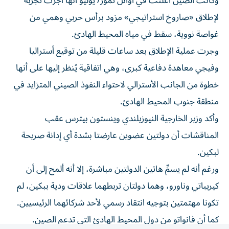
لإطلاق «صاروخ استراتيجي» مزود برأس حربي وهمي من
غواصة نووية، سقط في مياه المحيط الهادئ.
وجرت عملية الإطلاق بعد ساعات قليلة من توقيع أستراليا
وفيجي معاهدة دفاعية كبرى، وهي اتفاقية يُنظر إليها على أنها
خطوة من الجانب الأسترالي لاحتواء النفوذ الصيني المتزايد في
منطقة جنوب المحيط الهادئ.
وأكد وزير الخارجية النيوزيلندي وينستون بيترس عقب
المناقشات أن دولتين عضوين عارضتا بشدة أي إدانة صريحة
لبكين.
ورغم أنه لم يسمِّ هاتين الدولتين مباشرة، إلا أنه ألمح إلى أن
كيريباتي وناورو، وهما دولتان تربطهما علاقات ودية ببكين، لم
تكونا مهتمتين بتوجيه انتقاد رسمي لأحد شركائهما الرئيسيين.
كما أن فانواتو من دول المحيط الهادئ التي تدعم الصين.
وقال بيترس: «في الواقع، لم يطرحوا أي سبب سوى اختلافهم