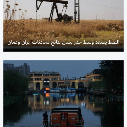
النفط يصعد وسط حذر بشأن نتائج محادثات إيران وعمان