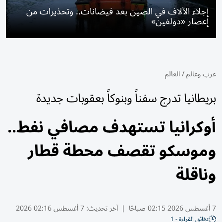
إجلاء الآلاف في الصين بعد فيضانات.. وتحذيرات من
إعصار «دولفين»
عرب وعالم
/
العالم
بريطانيا تدرج سفناً وبنوكاً بعقوبات جديدة
أوكرانيا تستهدف مصافي نفط..
وموسكو تقصف محطة قطار
وناقلة
7 أغسطس 2026 02:15 صباحًا
|
آخر تحديث:
7 أغسطس 02:16 2026
دقائق القراءة - 1