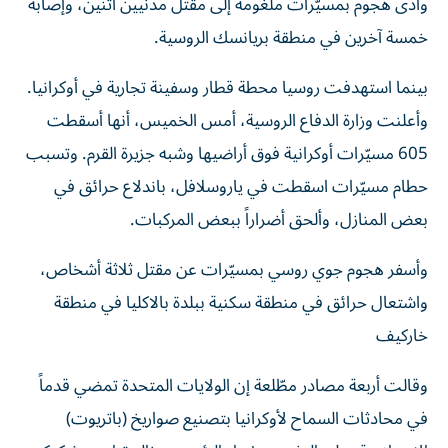
وأدى هجوم بمسيّرات ملغومة إلى مقتل مدنيين ​اثنين، وإصابة
خمسة ‌آخرين في منطقة بريانسك ‌الروسية.
بينما استهدفت روسيا محطة قطار وسفينة تجارية في أوكرانيا.
وأعلنت وزارة الدفاع الروسية، أمس الخميس، أنها أسقطت
605 مسيّرات أوكرانية فوق أراضيها وشبه جزيرة القرم. وتسبب
حطام مسيّرات اسقطت في ياروسلافل، باندلاع حرائق في
بعض المنازل، وألحق أضراراً ببعض المركبات.
وأسفر هجوم جوي روسي بمسيّرات عن مقتل ثلاثة أشخاص،
واشتعال حرائق في منطقة سكنية ببلدة بالاكليا في منطقة
خاركيف
وقالت أربعة مصادر مطّلعة إن الولايات المتحدة تمضي قدماً
في محادثات السماح لأوكرانيا بتصنيع صواريخ (باتريوت)