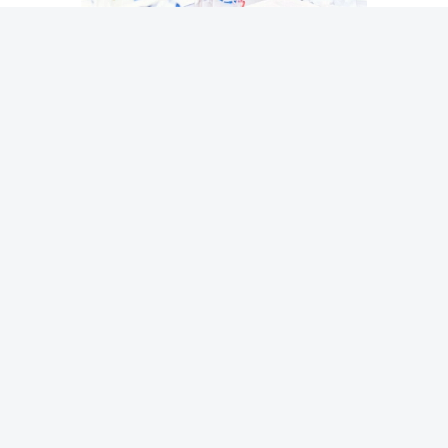
عرب وعالم
/
العالم
شبهات فساد تُلاحق سفيرة
أوكرانيا السابقة لدى واشنطن
6 أغسطس 2026 17:17 مساء
|
آخر تحديث:
6 أغسطس 19:30 2026
دقائق القراءة - 1
دقائق القراءة - 1
استمع
شارك