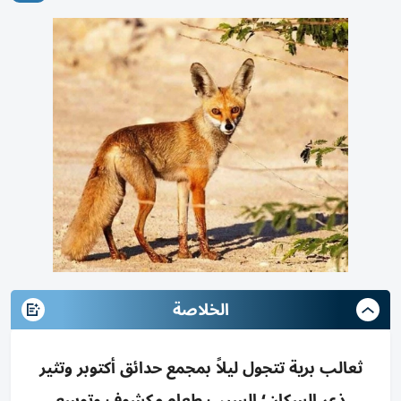
الخلاصة
ثعالب برية تتجول ليلاً بمجمع حدائق أكتوبر وتثير
ذعر السكان؛ السبب طعام مكشوف وتوسع