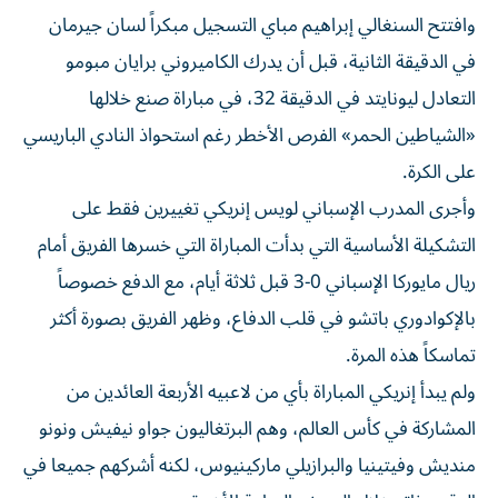
وافتتح السنغالي إبراهيم مباي التسجيل مبكراً لسان جيرمان
في الدقيقة الثانية، قبل أن يدرك الكاميروني برايان مبومو
التعادل ليونايتد في الدقيقة 32، في مباراة صنع خلالها
«الشياطين الحمر» الفرص الأخطر رغم استحواذ النادي الباريسي
على الكرة.
وأجرى المدرب الإسباني لويس إنريكي تغييرين فقط على
التشكيلة الأساسية التي بدأت المباراة التي خسرها الفريق أمام
ريال مايوركا الإسباني 0-3 قبل ثلاثة أيام، مع الدفع خصوصاً
بالإكوادوري باتشو في قلب الدفاع، وظهر الفريق بصورة أكثر
تماسكاً هذه المرة.
ولم يبدأ إنريكي المباراة بأي من لاعبيه الأربعة العائدين من
المشاركة في كأس العالم، وهم البرتغاليون جواو نيفيش ونونو
منديش وفيتينيا والبرازيلي ماركينيوس، لكنه أشركهم جميعا في