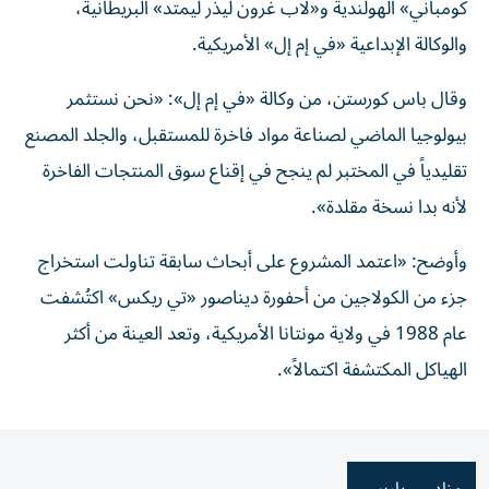
كومباني» الهولندية و«لاب غرون ليذر ليمتد» البريطانية،
والوكالة الإبداعية «في إم إل» الأمريكية.
وقال باس كورستن، من وكالة «في إم إل»: «نحن نستثمر
بيولوجيا الماضي لصناعة مواد فاخرة للمستقبل، والجلد المصنع
تقليدياً في المختبر لم ينجح في إقناع سوق المنتجات الفاخرة
لأنه بدا نسخة مقلدة».
وأوضح: «اعتمد المشروع على أبحاث سابقة تناولت استخراج
جزء من الكولاجين من أحفورة ديناصور «تي ريكس» اكتُشفت
عام 1988 في ولاية مونتانا الأمريكية، وتعد العينة من أكثر
الهياكل المكتشفة اكتمالاً».