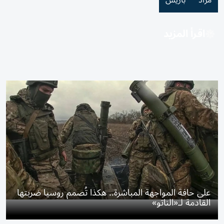
مزاد
باريس
اقرأ المزيد
على حافة المواجهة المباشرة.. هكذا تُصمم روسيا ضربتها
القادمة لـ«الناتو»