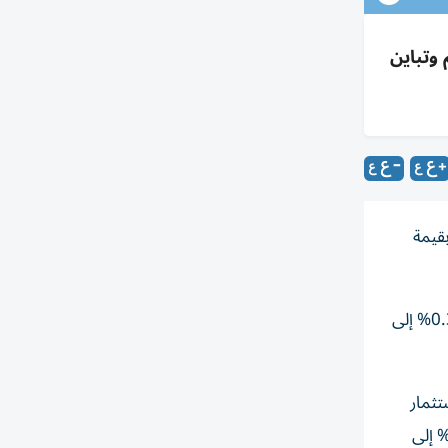
0.3% فوق 6000، بسيولة 2.22 مليار درهم وتباين
قيمة
ارتفع مؤشر سوق أبوظبي للأوراق المالية بنسبة 0.10% ليغلق عند 10111.34 نقطة، فيما صعد مؤشر سوق دبي المالي بنسبة 0.36% إلى
20 درهم، وآيبيكس للاستثمار
 3.52 درهم، وإشراق 5.42% إلى 0.50 درهم، فيما هبط سهم ألفا ظبي 1.98% إلى 7.92 درهم، وأدنوك للتوزيع 0.73% إلى