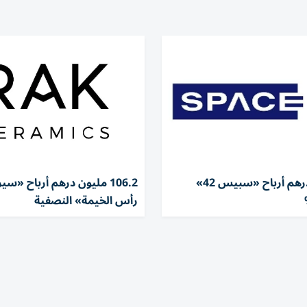
66 مليون درهم أرباح «سبيس 42»
106.2 مليون درهم أرباح «س
رأس الخيمة» النصفية