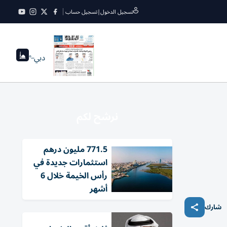
تسجيل الدخول
|
تسجيل حساب
دبي
--°
نرشح لكم
771.5 مليون درهم
استثمارات جديدة في
رأس الخيمة خلال 6
أشهر
شارك