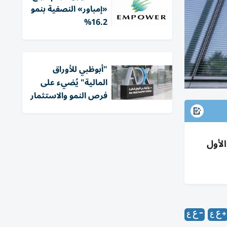
«إمباور» النصفية بنمو
16.2%
"أبوظبي للأوراق
المالية" يُضيء على
فرص النمو والاستثمار
ار وأبوظبي الأول