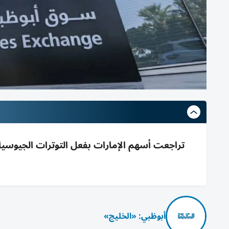
أبوظبي: «الخليج»