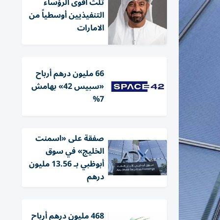
ثلث أقوى الرؤساء
التنفيذيين أوسطياً من
الامارات
66 مليون درهم أرباح
«سبيس 42» بهامش
7%
صفقة على «اسمنت
الخليج» في سوق
أبوظبي بـ 13.56 مليون
درهم
468 مليون درهم أرباح