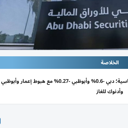
الخلاصة
تراجعت أسهم الإمارات بفعل التوترات الجيوسياسية؛ دبي -0.6% وأبوظبي -0.27% مع هبوط إعم
وأدنوك للغاز