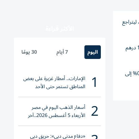
ليتراجع
الأكثر قراءة
وفي دبي، تراجعت أسهم إعمار العقارية 1.6% إلى 10.88 درهم وطلبات 1.5% إلى 1.29 درهم، وإعمار للتطوير 1.47% إلى 13.36 درهم
اليوم
7 أيام
30 يومًا
وتراجعت في سوق العاصمة، أسهم أبوظبي الأول 0.7% إلى 16.6 درهم وأبوظبي الإسلامي 1.7% إلى 18.84 درهم وألفا ظبي 0.8% إلى
1
الإمارات.. أمطار غزيرة على بعض
المناطق تستمر حتى الأحد
2
أسعار الذهب اليوم في مصر
الأربعاء 5 أغسطس 2026..آخر
تحديث لعيار 21
«دفاع مدني دبي»: حريق دبي