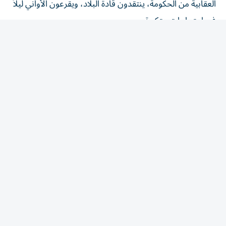
في احتجاجات متكررة.
وأكدت الحكومة في مرسومها استمرار سيطرتها الصارمة على
القطاعات الأساسية للحفاظ على السلطة، مثل التعليم
والاتصالات والإعلام والدفاع.
المقالة التالية