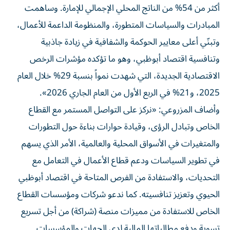
أكثر من 54% من الناتج المحلي الإجمالي للإمارة. وساهمت
المبادرات والسياسات المتطورة، والمنظومة الداعمة للأعمال،
وتبنّي أعلى معايير الحوكمة والشفافية في زيادة جاذبية
وتنافسية اقتصاد أبوظبي، وهو ما تؤكده مؤشرات الرخص
الاقتصادية الجديدة، التي شهدت نمواً بنسبة 29% خلال العام
2025، و21% في الربع الأول من العام الجاري 2026».
وأضاف المزروعي: «نركز على التواصل المستمر مع القطاع
الخاص وتبادل الرؤى، وقيادة حوارات بناءة حول التطورات
والمتغيرات في الأسواق المحلية والعالمية، الأمر الذي يسهم
في تطوير السياسات ودعم قطاع الأعمال في التعامل مع
التحديات، والاستفادة من الفرص المتاحة في اقتصاد أبوظبي
الحيوي وتعزيز تنافسيته. كما ندعو شركات ومؤسسات القطاع
الخاص للاستفادة من مميزات منصة (شراكة) من أجل تسريع
تسوية ودفع مطالباتها المالية لدى الجهات والمؤسسات