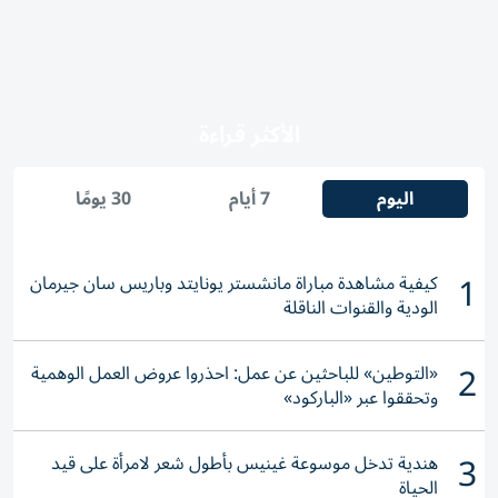
الأكثر قراءة
اليوم
7 أيام
30 يومًا
1
كيفية مشاهدة مباراة مانشستر يونايتد وباريس سان جيرمان
الودية والقنوات الناقلة
2
«التوطين» للباحثين عن عمل: احذروا عروض العمل الوهمية
وتحققوا عبر «الباركود»
3
هندية تدخل موسوعة غينيس بأطول شعر لامرأة على قيد
الحياة