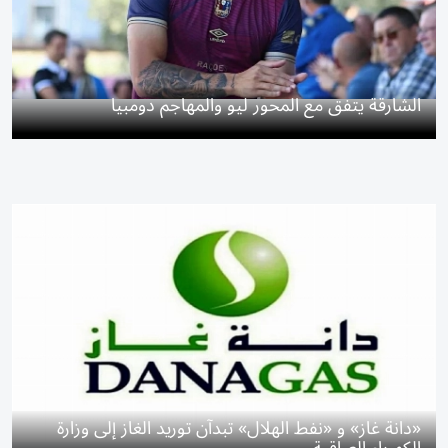
الشارقة يتفق مع المحور ليو والمهاجم دومبيا
«دانة غاز» و «نفط الهلال» تبدآن توريد الغاز إلى وزارة