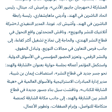
المشاركة لـ«مهرجان جايبور الأدبي»، وراميش ك. ميتال، رئيس
اتحاد الناشرين في الهند، وأديتي ماهايشفاري، رئيسة رابطة
الناشرين في الهند، وأشيش ك. غوبتا، المدير التنفيذي لـ«شركة
أتلانتيك للنشر والتوزيع». وناقش المتحدثون واقع التحول في
قطاع النشر الهندي، والحاجة إلى نماذج تشغيل أكثر كفاءة، إلى
جانب فرص التعاون في مجالات التوزيع، وتبادل الحقوق،
والنشر الرقمي، وتعزيز الحضور المؤسسي في الأسواق الدولية.
واستكمل المؤتمر أعماله بجلسة حوارية بعنوان «الشارقة والهند:
نحو جسر جديد في قطاع النشر»، استضافت إيمان بن شيبة،
مدير إدارة المبادرات الاستراتيجية والأسواق العالمية في «هيئة
الشارقة للكتاب». وناقشت سبل بناء جسور جديدة في قطاع
النشر بين الشارقة والهند، إلى جانب مكانة الشارقة كمنصة
متكاملة للتواصل، وإبرام الصفقات، وتطوير الأعمال،