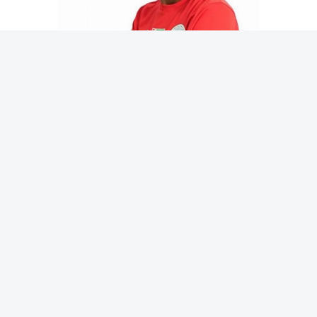
عبد العزيز هيكل
من جهته، قال الكرواتي دامير كرزنار مدرب فريق خورفكان:
أتوقع أن يحفل مونديال 2026 بقمة الإثارة والندية في هذه
النسخة المميزة من كل النواحي، والتي سوف تلعب في ثلاث
دول، وهذا أمر شيق وسيكون تاريخياً في مسيرة هذه البطولة