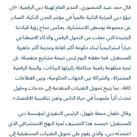
قال حمد عبيد المنصوري، المدير العام لهيئة دبي الرقمية: «ان
تبوّؤ دبي المرتبة الثانية عالمياً في مؤشر المدن الذكية، الصادر
عن مجموعة بوسطن الاستشارية، يعكس نجاح رؤية قيادتنا
الرشيدة التي جعلت من التحول الرقمي والذكاء الاصطناعي
خياراً استراتيجياً لبناء حكومة أكثر كفاءة ومدينة أكثر جاهزية
للمستقبل. فما حققته اليوم ليس نتيجة مشاريع منفصلة، بل
ثمرة منظومة رقمية متكاملة ركيزتها البيانات، والبنية الرقمية
المشتركة، والشراكة بين الجهات الحكومية، وبين القطاعات
كافة، بما يتيح تحويل التقنيات المتقدمة إلى خدمات وحلول
تحدث أثراً ملموساً في حياة الناس وتعزز تنافسية الاقتصاد».
وقال خلفان جمعة بلهول، الرئيس التنفيذي لمؤسسة دبي
للمستقبل: «يجسد هذا التصنيف ثمرة النهج الاستشرافي الذي
اعتمدته دبي، والذي يقوم على تحويل التقنيات المستقبلية إلى