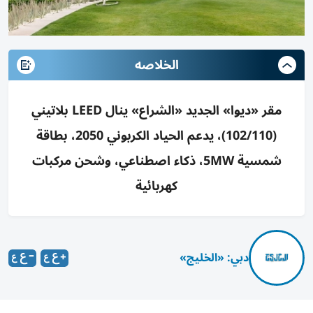
الخلاصه
مقر «ديوا» الجديد «الشراع» ينال LEED بلاتيني
(102/110)، يدعم الحياد الكربوني 2050، بطاقة
شمسية 5MW، ذكاء اصطناعي، وشحن مركبات
كهربائية
دبي: «الخليج»