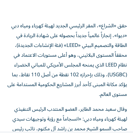
حقق «الشراع»، المقر الرئيسي الجديد لهيئة كهرباء ومياه دبي
«ديوا»، إنجازاً عالمياً جديداً بحصوله على شهادة الريادة في
الطاقة والتصميم البيئي «LEED» (فئة الإنشاءات الجديدة)،
محققاً المستوى البلاتيني، وهو أعلى مستويات الاعتماد في
نظام LEED الذي يمنحه المجلس الأمريكي للمباني الخضراء
(USGBC)، وذلك بإحرازه 102 نقطة من أصل 110 نقاط، بما
يؤكد مكانة المبنى كأحد أبرز المشاريع الحكومية المستدامة على
مستوى العالم.
وقال سعيد محمد الطاير، العضو المنتدب الرئيس التنفيذي
لهيئة كهرباء ومياه دبي: «انسجاماً مع رؤية وتوجيهات سيدي
صاحب السمو الشيخ محمد بن راشد آل مكتوم، نائب رئيس
الدولة رئيس مجلس الوزراء حاكم دبي، رعاه الله، نحرص على أن