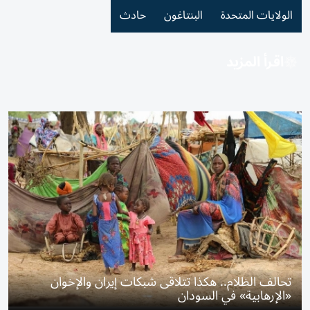
الولايات المتحدة
البنتاغون
حادث
اقرأ المزيد
تحالف الظلام.. هكذا تتلاقى شبكات إيران والإخوان
«الإرهابية» في السودان