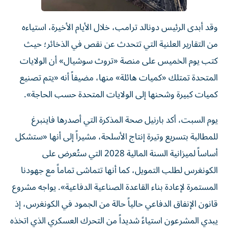
وقد أبدى الرئيس دونالد ترامب، خلال الأيام الأخيرة، استياءه
من التقارير العلنية التي تتحدث عن نقص في الذخائر؛ حيث
كتب يوم الخميس على منصة «تروث سوشيال» أن الولايات
المتحدة تمتلك «كميات هائلة» منها، مضيفاً أنه «يتم تصنيع
كميات كبيرة وشحنها إلى الولايات المتحدة حسب الحاجة».
يوم السبت، أكد بارنيل صحة المذكرة التي أصدرها فاينبرغ
للمطالبة بتسريع وتيرة إنتاج الأسلحة، مشيراً إلى أنها «ستشكل
أساساً لميزانية السنة المالية 2028 التي ستُعرض على
الكونغرس لطلب التمويل، كما أنها تتماشى تماماً مع جهودنا
المستمرة لإعادة بناء القاعدة الصناعية الدفاعية». يواجه مشروع
قانون الإنفاق الدفاعي حالياً حالة من الجمود في الكونغرس، إذ
يبدي المشرعون استياءً شديداً من التحرك العسكري الذي اتخذه