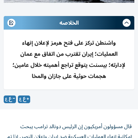
الخلاصه
واشنطن تركز على فتح هرمز لإعلان إنهاء
العمليات؛ إيران تقترب من اتفاق مع عمان
لإدارته؛ بيسنت يتوقع تراجع أهميته خلال عامين؛
هجمات حوثية على جازان والمخا
قال مسؤولون أمريكيون إن الرئيس دونالد ترامب يبحث
إمكانية إنهاء العمليات العسكرية ضد إيران وإعلان النصر، إذا تم