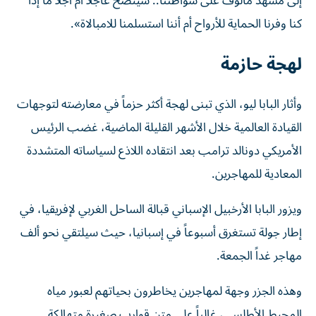
إلى مشهد مألوف على شواطئنا.. سيتضح عاجلاً أم آجلاً ما إذا
كنا وفرنا الحماية للأرواح أم أننا استسلمنا للامبالاة».
لهجة حازمة
وأثار البابا ليو، الذي تبنى لهجة أكثر حزماً في معارضته لتوجهات
القيادة العالمية خلال الأشهر القليلة الماضية، غضب الرئيس
الأمريكي دونالد ترامب بعد انتقاده اللاذع لسياساته المتشددة
المعادية للمهاجرين.
ويزور البابا الأرخبيل ​الإسباني قبالة الساحل الغربي لإفريقيا، في
إطار جولة تستغرق أسبوعاً في إسبانيا، حيث سيلتقي ‌نحو ألف
مهاجر غداً الجمعة.
وهذه الجزر وجهة لمهاجرين يخاطرون بحياتهم لعبور مياه
المحيط الأطلسي، غالباً على متن قوارب صغيرة متهالكة