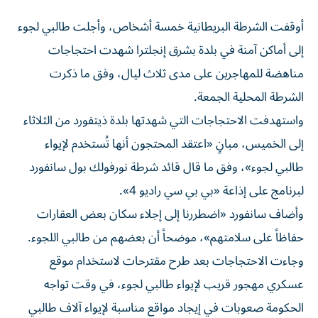
أوقفت الشرطة البريطانية خمسة أشخاص، وأجلت طالبي لجوء
إلى أماكن آمنة في بلدة بشرق إنجلترا شهدت احتجاجات
مناهضة للمهاجرين على مدى ثلاث ليال، وفق ما ذكرت
الشرطة المحلية الجمعة.
واستهدفت الاحتجاجات التي شهدتها بلدة ذيتفورد من الثلاثاء
إلى الخميس، مبانٍ «اعتقد المحتجون أنها تُستخدم لإيواء
طالبي لجوء»، وفق ما قال قائد شرطة نورفولك بول سانفورد
لبرنامج على إذاعة «بي بي سي راديو 4».
وأضاف سانفورد «اضطررنا إلى إجلاء سكان بعض العقارات
حفاظاً على سلامتهم»، موضحاً أن بعضهم من طالبي اللجوء.
وجاءت الاحتجاجات بعد طرح مقترحات لاستخدام موقع
عسكري مهجور قريب لإيواء طالبي لجوء، في وقت تواجه
الحكومة صعوبات في إيجاد مواقع مناسبة لإيواء آلاف طالبي
اللجوء خلال فترة معالجة طلباتهم.