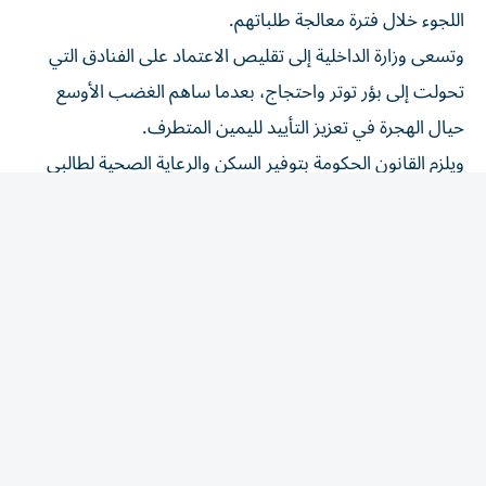
وتسعى وزارة الداخلية إلى تقليص الاعتماد على الفنادق التي
تحولت إلى بؤر توتر واحتجاج، بعدما ساهم الغضب الأوسع
حيال الهجرة في تعزيز التأييد لليمين المتطرف.
ويلزم القانون الحكومة بتوفير السكن والرعاية الصحية لطالبي
اللجوء.
وبحسب صحيفة «ذا غارديان»، تظاهر أكثر من مئة شخص
الثلاثاء والأربعاء، بعدما جرى تداول قائمة على الإنترنت
بعقارات يُزعم أنها تُستخدم لإيواء طالبي لجوء.
وأوقفت الشرطة حينها ثلاثة أشخاص للاشتباه في ارتكابهم
مخالفات مختلفة تتعلق بالنظام العام. وذكرت أن أحد عناصرها
أصيب بحجر، فيما تعرض آخر للعض وثالث للبصق عليه.
كذلك، أوقف رجلان آخران ليل الخميس الذي كان أكثر هدوءاً،
وفق الشرطة.