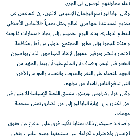
أثناء محاولتهم الوصول إلى الجزر.
وقال البابا ليو أمام البرلمان الإسباني الاثنين، ‌إن التقاعس عن
تقديم ‌المساعدة لمهاجري العالم يمثل تحدياً «للأساس الأخلاقي
للنظام الدولي». ودعا ⁠اليوم الخميس إلى إيجاد «مسارات قانونية
وآمنة» للهجرة وإلى تعاون المجتمع الدولي من أجل ‌مكافحة
الاتجار بالبشر وتوفير التمويل لإنقاذ المهاجرين الذين يواجهون
الخطر في البحر. وأضاف أن العالم عليه أن يبذل المزيد من
الجهد للقضاء على الفقر والحروب والفساد والعوامل ⁠الأخرى
التي تدفع الناس للفرار من دولهم.
وقال خوان كارلوس لورينزو، منسق اللجنة ​الإسبانية للاجئين في
جزر الكناري، إن زيارة البابا ليو إلى جزر الكناري تمثل «محطة
مهمة».
وأضاف: «سيكون ذلك بمثابة تأكيد قوي على الدفاع عن حقوق
الإنسان والاحترام والكرامة التي يستحقها ⁠جميع الناس، بغض