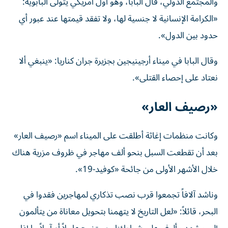
والمجتمع الدولي، قال البابا، وهو أول أمريكي يتولى ‌البابوية:
«الكرامة الإنسانية لا جنسية لها، ولا ‌تفقد قيمتها عند عبور أي
حدود بين الدول».
وقال البابا في ميناء أرجينيجين بجزيرة جران كناريا: «ينبغي ألا
نعتاد على إحصاء القتلى».
«رصيف العار»
وكانت منظمات إغاثة أطلقت على الميناء اسم «رصيف العار»
بعد أن تقطعت السبل بنحو ‌ألف مهاجر في ظروف مزرية هناك
خلال الأشهر الأولى من جائحة «كوفيد-19».
وناشد آلافاً تجمعوا قرب نصب ⁠تذكاري لمهاجرين فقدوا في
البحر، قائلاً: «لعل التاريخ لا يتهمنا بتحويل معاناة من يتألمون