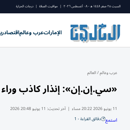
السبت ٢٥ صفر ١٤٤٨ ه - ٠٨ أغسطس ٢٠٢٦
|
مواقيت الصلاة
|
درجات الحرارة
الإمارات
عرب وعالم
اقتصاد
ري
عرب وعالم
/
العالم
«سي.إن.إن»: إنذار كاذب وراء 
11 يونيو 2026 20:22 مساء
|
آخر تحديث:
11 يونيو 20:48 2026
دقائق القراءة - 1
استمع