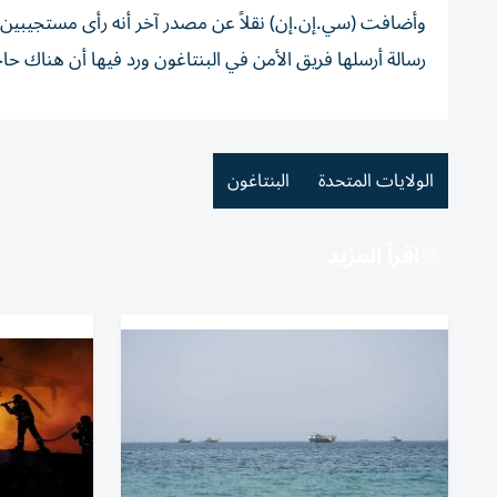
وأضافت (سي.إن.إن) نقلاً عن مصدر ‌آخر أنه رأى مستجيبين ل
‌رسالة أرسلها ‌فريق الأمن في ⁠البنتاغون ورد فيها أن هناك ح
الولايات المتحدة
البنتاغون
اقرأ المزيد