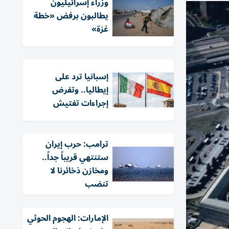
وزراء إسرائيليون
يطالبون برفض «خطة
غزة»
إسبانيا ترد على
إيطاليا.. وتفرض
إجراءات تفتيش
ترامب: حرب إيران
ستنتهي قريباً جداً..
ومخازن ذخائرنا لا
تنضب
الإمارات: الهجوم الحوثي