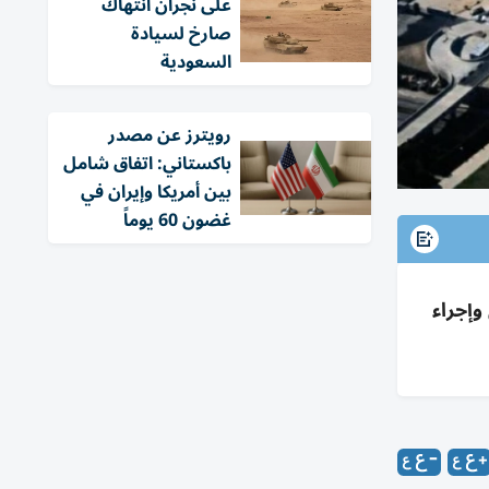
على نجران انتهاك
صارخ لسيادة
السعودية
‏رويترز عن مصدر
باكستاني: اتفاق شامل
بين أمريكا وإيران في
غضون 60 يوماً
وإجراء