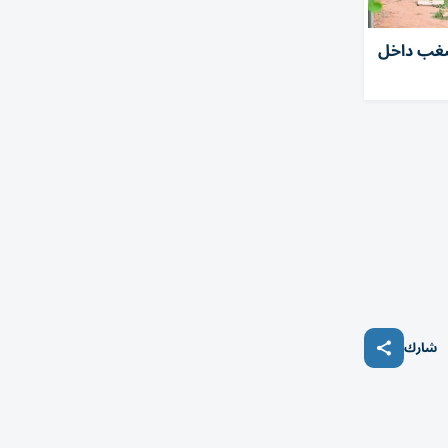
مال شغب داخل
شارك