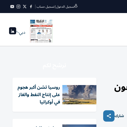
تسجيل الدخول
|
تسجيل حساب
دبي
--°
نرشح لكم
غون
روسيا تشن أكبر هجوم
على إنتاج النفط والغاز
في أوكرانيا
شارك