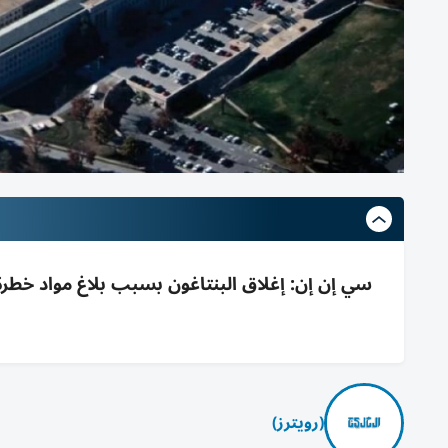
سي إن إن: إغلاق البنتاغون بسبب بلاغ مواد خطرة ك
(رويترز)