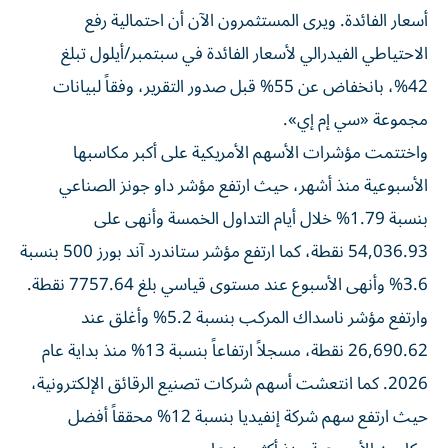
أسعار الفائدة. ويرى المستثمرون الآن أن احتمالية رفع
الاحتياطي الفيدرالي لأسعار الفائدة في سبتمبر/أيلول تبلغ
42%، بانخفاض عن 55% قبل صدور التقرير، وفقاً لبيانات
مجموعة «سي إم إي».
واختتمت مؤشرات الأسهم الأمريكية على أكبر مكاسبها
الأسبوعية منذ أشهر، حيث ارتفع مؤشر داو جونز الصناعي
بنسبة 1.79% خلال أيام التداول الخمسة وأنهى على
54,036.93 نقطة، كما ارتفع مؤشر ستاندرد آند بورز 500 بنسبة
3.6% وأنهى الأسبوع عند مستوى قياسي بلغ 7757.64 نقطة.
وارتفع مؤشر ناسداك المركب بنسبة 5.2% وأغلق عند
26,690.62 نقطة، مسجلاً ارتفاعاً بنسبة 13% منذ بداية عام
2026. كما انتعشت أسهم شركات تصنيع الرقائق الإلكترونية،
حيث ارتفع سهم شركة إنفيديا بنسبة 12% محققاً أفضل