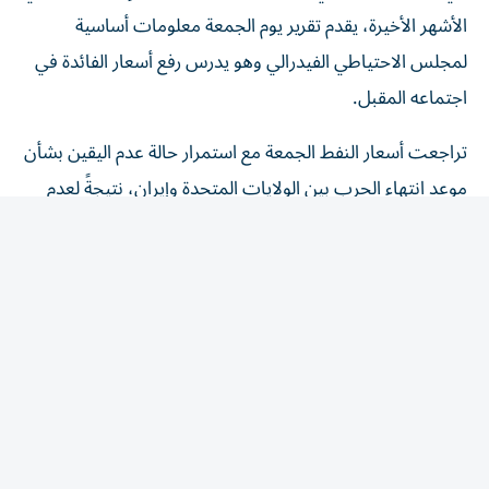
الأشهر الأخيرة، يقدم تقرير يوم الجمعة معلومات أساسية
لمجلس الاحتياطي الفيدرالي وهو يدرس رفع أسعار الفائدة في
اجتماعه المقبل.
تراجعت أسعار النفط الجمعة مع استمرار حالة عدم اليقين بشأن
موعد انتهاء الحرب بين الولايات المتحدة وإيران، نتيجةً لعدم
التوصل إلى اتفاق سلام بينهما. وفي ليلة الخميس، أفادت وكالة
أنباء إيرانية شبه رسمية بوقوع انفجارات في مضيق هرمز،
نُسبت إلى اعتراض إيران لـ«أهداف معادية». في غضون ذلك،
تواصل إيران وسلطنة عُمان جهودهما للتوصل إلى اتفاق لإعادة
فتح المضيق، وتشير آخر التقارير إلى أن إيران ستسعى لمنع
السفن الأمريكية والإسرائيلية من المرور عبر هذا الممر المائي
الحيوي.
ولا يزال من غير الواضح كيف ستؤثر التقلبات الأخيرة في أسعار