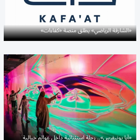
«الشارقة الرياضي» يطلق منصة «كفاءات»
«آيا يونيفرس».. رحلة استثنائية داخل عوالم خيالية