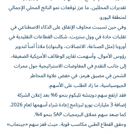
تقديرات المحللين، ما عزز توقعات نمو الناتج المحلي الإجمالي
لمنطقة اليورو.
وفي حين تسببت مخاوف الإنفاق على الذكاء الاصطناعي في
تقلبات حادة في وول ستريت، شكلت القطاعات التقليدية في
أوروبا (مثل الصناعة، الاتصالات، والبنوك) ملاذاً آمناً لتدوير
رؤوس الأموال. وأسهمت تقارير الوظائف الأمريكية الضعيفة،
إلى جانب التقدم في المفاوضات الاستراتيجية حول ممرات
الشحن في مضيق هرمز، في خفض علاوة المخاطر
الجيوسياسية، ما زاد الطلب على الأسهم.
فقد ارتفع سهم دويتشه تليكوم بنحو 6% بعد إعلان الشركة
إضافة 3 مليارات يورو لبرنامج إعادة شراء أسهمها لعام 2026.
كما صعد سهم عملاق البرمجيات SAP بنحو 4%.
وحقق القطاع الطبي مكاسب قوية، حيث قفز سهم «جينماب»