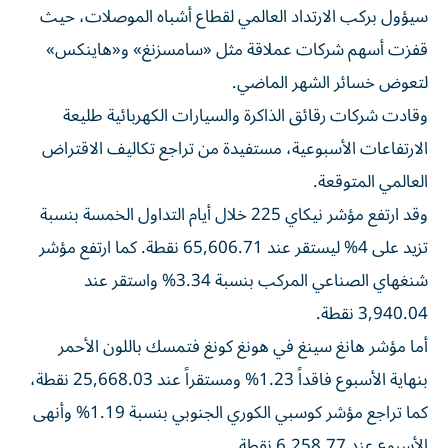
سيؤول بركب الارتداد العالمي لقطاع أشباه الموصلات، حيث
قفزت أسهم شركات عملاقة مثل «سامسزنغ» و«هاينكس»
لتعوض خسائر الشهر الماضي.
وقادت شركات رقائق الذاكرة والسيارات الكهربائية طليعة
الارتفاعات الأسبوعية، مستفيدة من تراجع تكاليف الاقتراض
العالمي المتوقعة.
وقد ارتفع مؤشر نيكاي 225 خلال أيام التداول الخمسة بنسبة
تزيد على 4% ليستقر عند 65,606.71 نقطة. كما ارتفع مؤشر
شنغهاي الصناعي المركب بنسبة 3.34% واستقر عند
3,940.04 نقطة.
أما مؤشر هانغ سينغ في هونغ كونغ فتمسك باللون الأحمر
بنهاية الأسبوع فاقداً 1.23% ومستقراً عند 25,668.03 نقطة،
كما تراجع مؤشر كوسبي الكوري الجنوبي بنسبة 1.19% وأنهى
الأسبوع عند 6,258.77 نقطة.