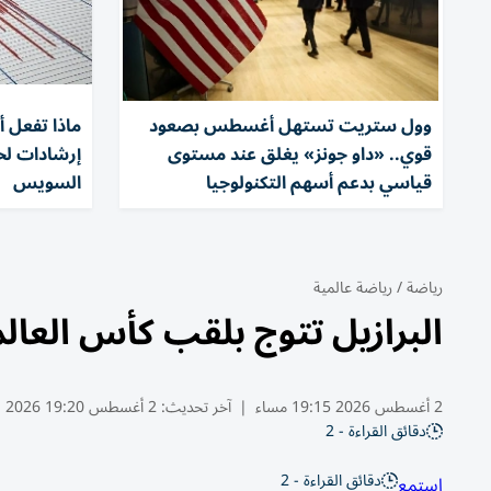
وول ستريت تستهل أغسطس بصعود
ماذا تفعل أث
قوي.. «داو جونز» يغلق عند مستوى
إرشادات لحم
قياسي بدعم أسهم التكنولوجيا
السويس
رياضة
/
رياضة عالمية
البرازيل تتوج بلقب كأس العالم
2 أغسطس 2026 19:15 مساء
|
آخر تحديث:
2 أغسطس 19:20 2026
دقائق القراءة - 2
دقائق القراءة - 2
استمع