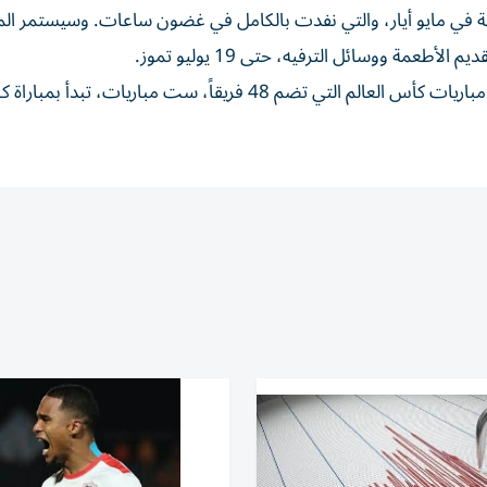
في ‌مايو أيار، والتي ‌نفدت بالكامل في غضون ⁠ساعات. وسيستمر ال
طعمة ووسائل الترفيه، حتى 19 يوليو تموز.
وستستضيف ⁠تورونتو، وهي واحدة من 16 مدينة ​تستضيف مباريات كأس العالم التي تضم 48 فريقاً، ست مباريات، ت