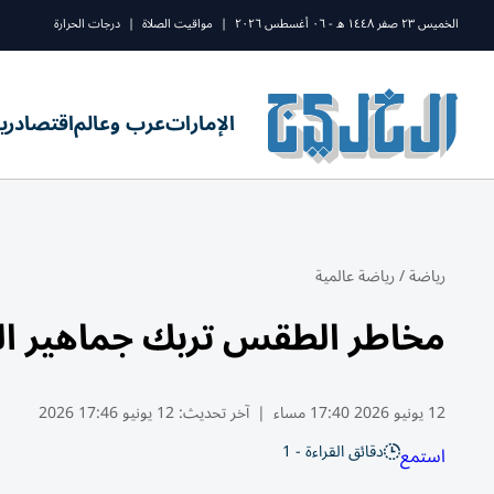
الخميس ٢٣ صفر ١٤٤٨ ه - ٠٦ أغسطس ٢٠٢٦
|
مواقيت الصلاة
|
درجات الحرارة
الإمارات
عرب وعالم
اقتصاد
ري
رياضة
/
رياضة عالمية
مخاطر الطقس تربك جماهير الم
12 يونيو 2026 17:40 مساء
|
آخر تحديث:
12 يونيو 17:46 2026
دقائق القراءة - 1
استمع