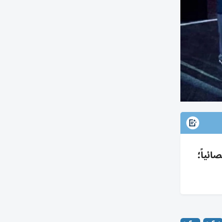
ت ويودعان إقصائياً؛