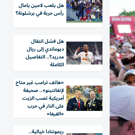
هل يلعب لامين يامال
رأس حربة في برشلونة؟
هل فشل انتقال
ديوماندي إلى ريال
مدريد؟.. التفاصيل
الكاملة
«هاتف ترامب غير متاح
لإنفانتينو».. صحيفة
أمريكية تصب الزيت
على النار في حرب
«الفيفا»
ريمونتادا خيالية..