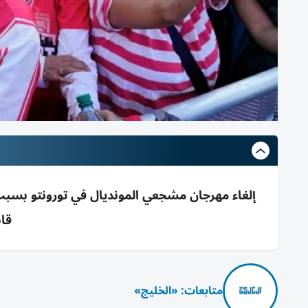
إلغاء مهرجان مشجعي المونديال في تورونتو بسب
قا
متابعات: «الخليج»