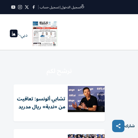
تسجيل الدخول
|
تسجيل حساب
دبي
--°
نرشح لكم
تشابي ألونسو: تعافيت
من «ندبة» ريال مدريد
شارك