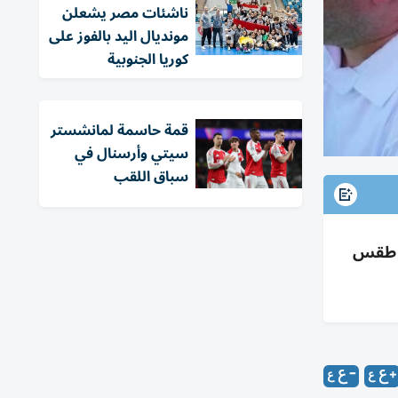
ناشئات مصر يشعلن
مونديال اليد بالفوز على
كوريا الجنوبية
قمة حاسمة لمانشستر
سيتي وأرسنال في
سباق اللقب
ت طقس