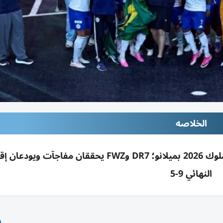
الخلاصه
G3X البرازيلي يتوج بكأس العالم للأندية لدوري الملوك 2026 بميلانو؛ DR7 وFWZ يحققان مفاجآ
النهائي 9-5