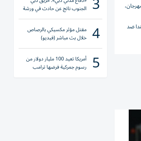
3
«دفاع مدني دبي»: حريق دبي
مهرجان،
الجنوب ناتج عن حادث في ورشة
ولا إصابات
4
بدأ بمباراة كندا ضد
مقتل مؤثر مكسيكي بالرصاص
خلال بث مباشر (فيديو)
5
أمريكا تعيد 100 مليار دولار من
رسوم جمركية فرضها ترامب