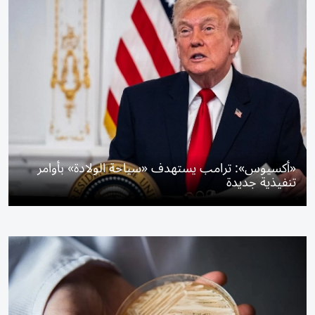
«أكسيوس»: ترامب يستهدف «سياحة الولادة» بأوامر
تنفيذية جديدة