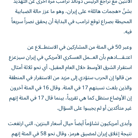
الاثنين مع تراجع الرئيس دونالد ترامب مرة أخرى عن التهديد
بشنّ «هجمات هائلة» على إيران، ​وهو ما عزز حالة الضبابية
المحيطة بصراع توقع ترامب في البداية أن يحقق نصراً سريعاً
فيه.
وعبر 50 في المئة من المشاركين في الاستطــلاع عن
اعتـقـــادهم بأن العــمل ‌العسكري الأمريكي في إيران سيزعزع
استقرار الشرق الأوسط ‌خلال العام المقبل، أي نحو ثلاثة أمثال
من قالوا إن الحرب ستؤدي إلى مزيد من الاستقرار في المنطقة
والذين بلغت نسبتهم 17 في المئة. وقال 16 في المئة آخرون
إن الأوضاع ستظل كما هي تقريباً، بينما قال 17 في المئة إنهم
غير متأكدين أو لم يجيبوا على السؤال.
وأبدى أمريكيون تشاؤماً أيضاً حيال أسعار البنزين، التي ارتفعت
نتيجة إغلاق إيران لمضيق هرمز، وقال نحو 58 في المئة إنهم