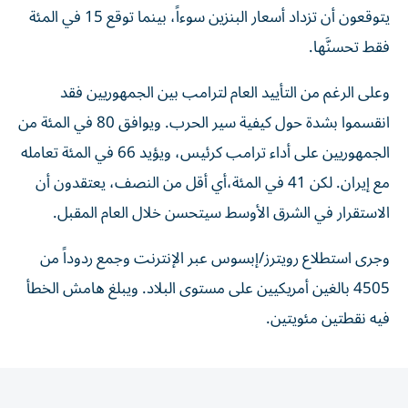
يتوقعون أن تزداد أسعار البنزين سوءاً، بينما توقع 15 في المئة
فقط تحسنَّها.
وعلى الرغم من التأييد العام لترامب بين الجمهوريين فقد
انقسموا بشدة حول كيفية سير الحرب. ويوافق 80 في المئة من
الجمهوريين على أداء ترامب كرئيس، ويؤيد 66 في المئة تعامله
مع إيران. لكن 41 في المئة،​أي أقل من النصف، يعتقدون أن
الاستقرار في الشرق الأوسط سيتحسن خلال العام المقبل.
وجرى استطلاع رويترز/إبسوس عبر الإنترنت وجمع ردوداً من
4505 بالغين أمريكيين على مستوى البلاد. ويبلغ هامش الخطأ
فيه نقطتين مئويتين.