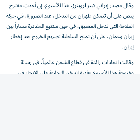
ينص على أن تتمكن طهران من التدخل، عند الضرورة، في حركة
الملاحة التي تدخل المضيق، ​في حين ستتبع المغادرة مساراً بين
إيران وعمان، على ‌أن تمنح السلطنة تصريح الخروج بعد إخطار
إيران.
وقالت اتحادات رائدة في قطاع الشحن عالمياً، في رسالة
مفتوحة هذا الأسبوع «قدرة السفن التجارية على الإبحار في
الممرات المائية الدولية بأمان وعلى نحو يمكن التنبؤ به، ومن
دون عوائق لا داعي لها، أمر أساسي لضمان مرونة سلاسل ​
الإمداد، والاستقرار ‌الاقتصادي، وأمن الطاقة».
وجاء في الرسالة، التي أرسلت إلى وكالة الشحن التابعة للأمم
المتحدة، أن فرض رسوم إلزامية عبر المضيق في صورة رسوم
مرور أو رسوم ‌خدمة هو «رسوم ‌عبور بكل ما تحمله الكلمة من