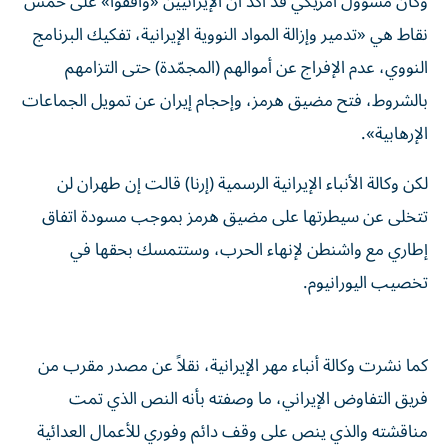
وكان مسؤول أمريكي قد أكد أن الإيرانيين «وافقوا» على خمس
نقاط هي «تدمير وإزالة المواد النووية الإيرانية، تفكيك البرنامج
النووي، عدم الإفراج عن أموالهم (المجمّدة) حتى التزامهم
بالشروط، فتح مضيق هرمز، وإحجام إيران عن تمويل الجماعات
الإرهابية».
لكن وكالة الأنباء الإيرانية الرسمية (إرنا) قالت إن طهران لن
تتخلى عن سيطرتها على مضيق هرمز بموجب مسودة اتفاق
إطاري مع واشنطن لإنهاء الحرب، وستتمسك بحقها في
تخصيب اليورانيوم.
كما نشرت وكالة أنباء مهر الإيرانية، نقلاً عن مصدر مقرب من
فريق التفاوض الإيراني، ما وصفته بأنه النص الذي تمت
مناقشته والذي ينص على وقف دائم وفوري للأعمال العدائية