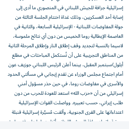
إسرائيلية جرافة للجيش اللبناني في المنصوري ما أدى إلى
إصابة أحد العسكريين، وذلك غداة اختتام الجلسة الثالثة من
جولة المفاوضات اللبنانية - الإسرائيلية السابعة، والثانية في
العاصمة الإيطالية روما الخميس من دون أي نتائج ملموسة،
لاسيما بالنسبة لتجديد وقف إطلاق النار وإطلاق المرحلة الثانية
من المناطق التجريبية على أن تُستكمل المباحثات في مطلع
أيلول/سبتمبر المقبل، بينما أعلن الرئيس اللبناني جوزيف عون
أمام اجتماع مجلس الوزراء عن تقدم إيجابي في مسألتي الحدود
والأسرى في مفاوضات روما، في حين حذر مسؤول أمني
إسرائيلي من أن «حزب الله» استعد للعودة للحرب من دون
طلب إيراني، حسب تعبيره. وواصلت القوات الإسرائيلية
اعتداءاتها على القرى الجنوبية، وألقت مُسيَّرة إسرائيلية قنبلة
صوتية باتجاه جرافة للجيش اللبناني أثناء عملها على فتح طريق
بلدة المنصوري في قضاء صور، ما أدى إلى إصابة أحد