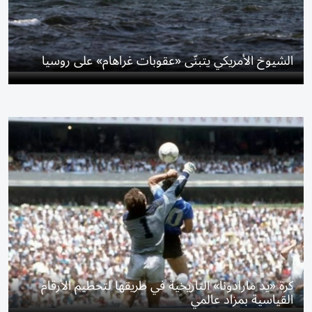
الشيوخ الأمريكي يتبنّى «عقوبات غراهام» على روسيا
كرة «يد مارادونا» التاريخية في طريقها لتحطيم الأرقام
القياسية بمزاد عالمي